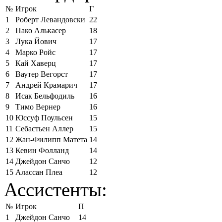
№
Игрок
Г
1
Роберт Левандовски
22
2
Пако Алькасер
18
3
Лука Йович
17
4
Марко Ройс
17
5
Кай Хаверц
17
6
Ваутер Вегорст
17
7
Андрей Крамарич
17
8
Исак Бельфодиль
16
9
Тимо Вернер
16
10
Юссуф Поульсен
15
11
Себастьен Аллер
15
12
Жан-Филипп Матета
14
13
Кевин Фолланд
14
14
Джейдон Санчо
12
15
Алассан Плеа
12
Ассистенты:
№
Игрок
П
1
Джейдон Санчо
14