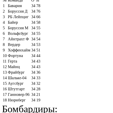
№
Команда
О
И
1
Бавария
34
78
2
Боруссия Д
34
76
3
РБ Лейпциг
34
66
4
Байер
34
58
5
Боруссия М
34
55
6
Вольфсбург
34
55
7
Айнтрахт Ф
34
54
8
Вердер
34
53
9
Хоффенхайм
34
51
10
Фортуна
34
44
11
Герта
34
43
12
Майнц
34
43
13
Фрайбург
34
36
14
Шальке-04
34
33
15
Аугсбург
34
32
16
Штутгарт
34
28
17
Ганновер-96
34
21
18
Нюрнберг
34
19
Бомбардиры: