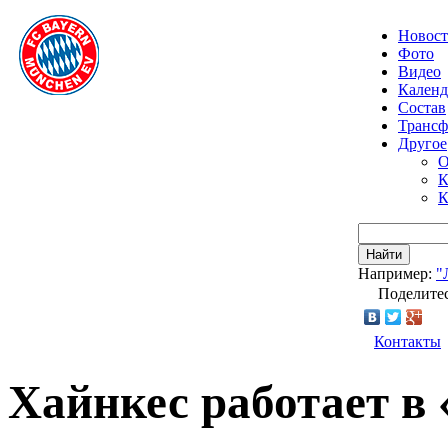
Новос
Фото
Видео
Календ
Состав
Транс
Другое
О
К
К
Найти
Например:
"
Поделитес
Контакты
Хайнкес работает в 