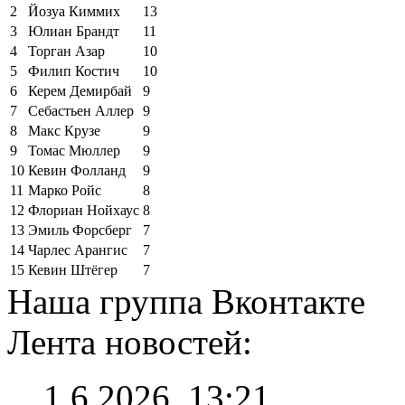
2
Йозуа Киммих
13
3
Юлиан Брандт
11
4
Торган Азар
10
5
Филип Костич
10
6
Керем Демирбай
9
7
Себастьен Аллер
9
8
Макс Крузе
9
9
Томас Мюллер
9
10
Кевин Фолланд
9
11
Марко Ройс
8
12
Флориан Нойхаус
8
13
Эмиль Форсберг
7
14
Чарлес Арангис
7
15
Кевин Штёгер
7
Наша группа Вконтакте
Лента новостей:
1.6.2026, 13:21