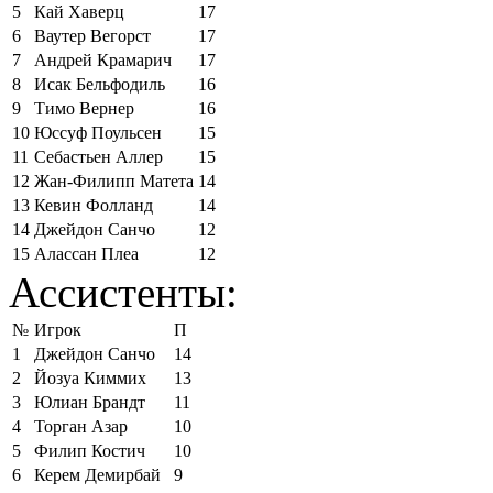
5
Кай Хаверц
17
6
Ваутер Вегорст
17
7
Андрей Крамарич
17
8
Исак Бельфодиль
16
9
Тимо Вернер
16
10
Юссуф Поульсен
15
11
Себастьен Аллер
15
12
Жан-Филипп Матета
14
13
Кевин Фолланд
14
14
Джейдон Санчо
12
15
Алассан Плеа
12
Ассистенты:
№
Игрок
П
1
Джейдон Санчо
14
2
Йозуа Киммих
13
3
Юлиан Брандт
11
4
Торган Азар
10
5
Филип Костич
10
6
Керем Демирбай
9