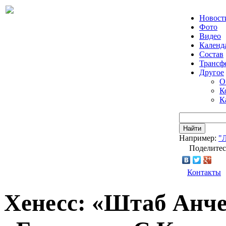
Новост
Фото
Видео
Календ
Состав
Трансф
Другое
О
К
К
Найти
Например:
"
Поделитес
Контакты
Хенесс: «Штаб Анче