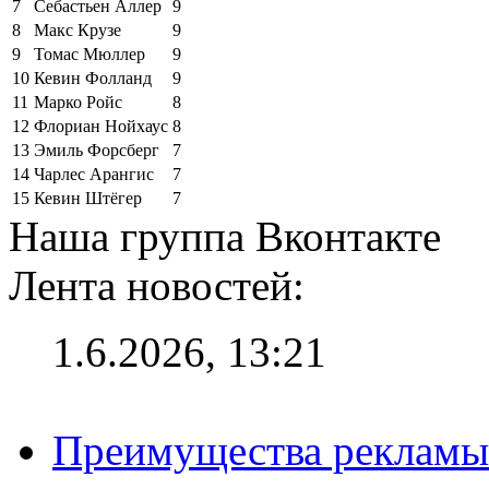
7
Себастьен Аллер
9
8
Макс Крузе
9
9
Томас Мюллер
9
10
Кевин Фолланд
9
11
Марко Ройс
8
12
Флориан Нойхаус
8
13
Эмиль Форсберг
7
14
Чарлес Арангис
7
15
Кевин Штёгер
7
Наша группа Вконтакте
Лента новостей:
1.6.2026, 13:21
Преимущества рекламы