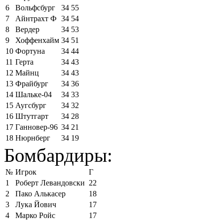
6
Вольфсбург
34
55
7
Айнтрахт Ф
34
54
8
Вердер
34
53
9
Хоффенхайм
34
51
10
Фортуна
34
44
11
Герта
34
43
12
Майнц
34
43
13
Фрайбург
34
36
14
Шальке-04
34
33
15
Аугсбург
34
32
16
Штутгарт
34
28
17
Ганновер-96
34
21
18
Нюрнберг
34
19
Бомбардиры:
№
Игрок
Г
1
Роберт Левандовски
22
2
Пако Алькасер
18
3
Лука Йович
17
4
Марко Ройс
17