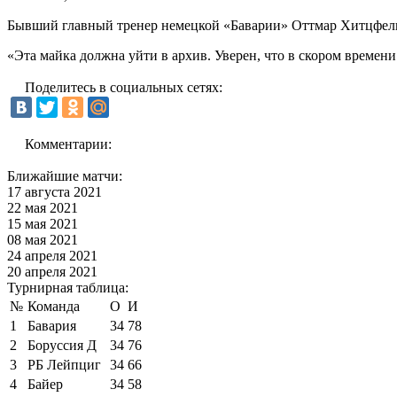
Бывший главный тренер немецкой «Баварии» Оттмар Хитцфель
«Эта майка должна уйти в архив. Уверен, что в скором времени
Поделитесь в социальных сетях:
Комментарии:
Ближайшие матчи:
17 августа 2021
22 мая 2021
15 мая 2021
08 мая 2021
24 апреля 2021
20 апреля 2021
Турнирная таблица:
№
Команда
О
И
1
Бавария
34
78
2
Боруссия Д
34
76
3
РБ Лейпциг
34
66
4
Байер
34
58