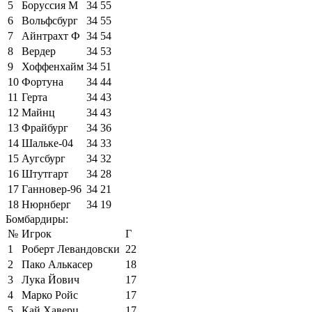
5
Боруссия М
34
55
6
Вольфсбург
34
55
7
Айнтрахт Ф
34
54
8
Вердер
34
53
9
Хоффенхайм
34
51
10
Фортуна
34
44
11
Герта
34
43
12
Майнц
34
43
13
Фрайбург
34
36
14
Шальке-04
34
33
15
Аугсбург
34
32
16
Штутгарт
34
28
17
Ганновер-96
34
21
18
Нюрнберг
34
19
Бомбардиры:
№
Игрок
Г
1
Роберт Левандовски
22
2
Пако Алькасер
18
3
Лука Йович
17
4
Марко Ройс
17
5
Кай Хаверц
17