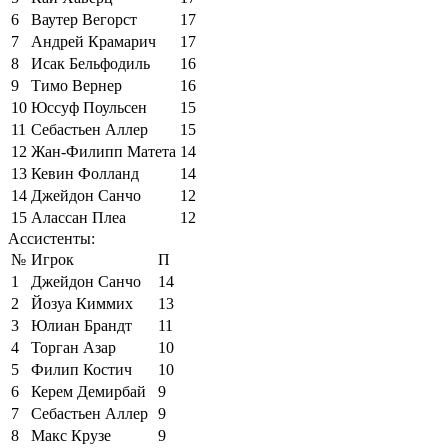
6
Ваутер Вегорст
17
7
Андрей Крамарич
17
8
Исак Бельфодиль
16
9
Тимо Вернер
16
10
Юссуф Поульсен
15
11
Себастьен Аллер
15
12
Жан-Филипп Матета
14
13
Кевин Фолланд
14
14
Джейдон Санчо
12
15
Алассан Плеа
12
Ассистенты:
№
Игрок
П
1
Джейдон Санчо
14
2
Йозуа Киммих
13
3
Юлиан Брандт
11
4
Торган Азар
10
5
Филип Костич
10
6
Керем Демирбай
9
7
Себастьен Аллер
9
8
Макс Крузе
9