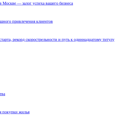
в Москве — залог успеха вашего бизнеса
ешного привлечения клиентов
тарта, рекорд скорострельности и путь к одиннадцатому титулу
тва
я покупки жилья