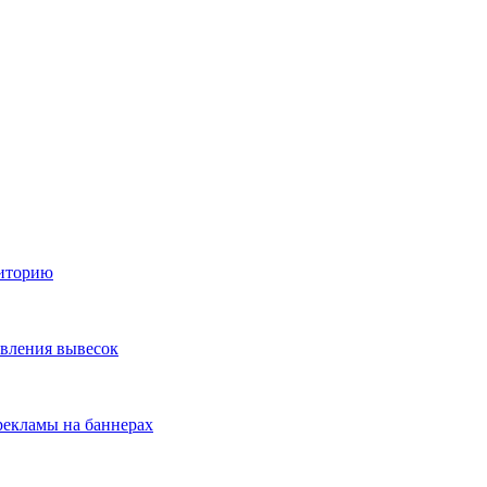
диторию
овления вывесок
екламы на баннерах