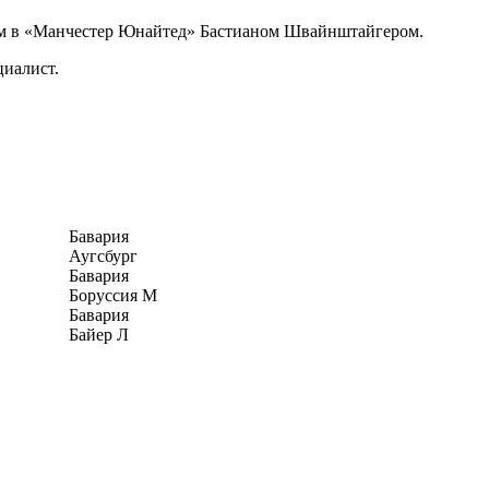
им в «Манчестер Юнайтед» Бастианом Швайнштайгером.
циалист.
Бавария
Аугсбург
Бавария
Боруссия М
Бавария
Байер Л