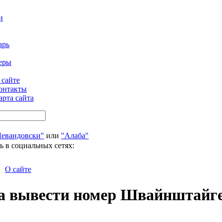
и
арь
еры
 сайте
онтакты
арта сайта
Левандовски"
или
"Алаба"
ь в социальных сетях:
О сайте
а вывести номер Швайнштайге