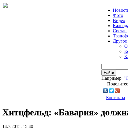
Новост
Фото
Видео
Календ
Состав
Трансф
Другое
О
К
К
Найти
Например:
"
Поделитес
Контакты
Хитцфельд: «Бавария» должн
14.7.2015, 15:40