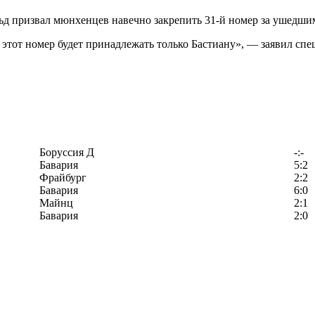
д призвал мюнхенцев навечно закрепить 31-й номер за ушедш
 этот номер будет принадлежать только Бастиану», — заявил спе
Боруссия Д
-:-
Бавария
5:2
Фрайбург
2:2
Бавария
6:0
Майнц
2:1
Бавария
2:0