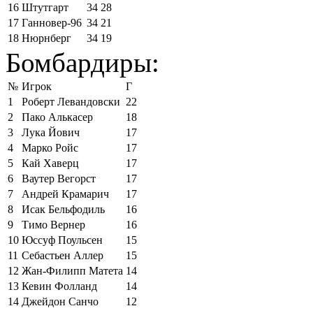
16
Штутгарт
34
28
17
Ганновер-96
34
21
18
Нюрнберг
34
19
Бомбардиры:
№
Игрок
Г
1
Роберт Левандовски
22
2
Пако Алькасер
18
3
Лука Йович
17
4
Марко Ройс
17
5
Кай Хаверц
17
6
Ваутер Вегорст
17
7
Андрей Крамарич
17
8
Исак Бельфодиль
16
9
Тимо Вернер
16
10
Юссуф Поульсен
15
11
Себастьен Аллер
15
12
Жан-Филипп Матета
14
13
Кевин Фолланд
14
14
Джейдон Санчо
12