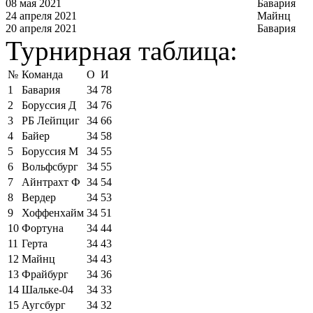
08 мая 2021
Бавария
24 апреля 2021
Майнц
20 апреля 2021
Бавария
Турнирная таблица:
№
Команда
О
И
1
Бавария
34
78
2
Боруссия Д
34
76
3
РБ Лейпциг
34
66
4
Байер
34
58
5
Боруссия М
34
55
6
Вольфсбург
34
55
7
Айнтрахт Ф
34
54
8
Вердер
34
53
9
Хоффенхайм
34
51
10
Фортуна
34
44
11
Герта
34
43
12
Майнц
34
43
13
Фрайбург
34
36
14
Шальке-04
34
33
15
Аугсбург
34
32