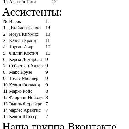
15
Алассан Плеа
12
Ассистенты:
№
Игрок
П
1
Джейдон Санчо
14
2
Йозуа Киммих
13
3
Юлиан Брандт
11
4
Торган Азар
10
5
Филип Костич
10
6
Керем Демирбай
9
7
Себастьен Аллер
9
8
Макс Крузе
9
9
Томас Мюллер
9
10
Кевин Фолланд
9
11
Марко Ройс
8
12
Флориан Нойхаус
8
13
Эмиль Форсберг
7
14
Чарлес Арангис
7
15
Кевин Штёгер
7
Наша группа Вконтакте