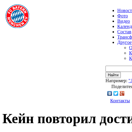
Новос
Фото
Видео
Календ
Состав
Транс
Другое
О
К
К
Найти
Например:
"
Поделитес
Контакты
Кейн повторил дост