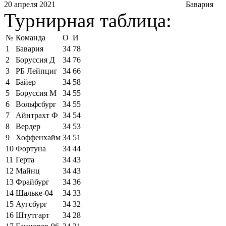
20 апреля 2021
Бавария
Турнирная таблица:
№
Команда
О
И
1
Бавария
34
78
2
Боруссия Д
34
76
3
РБ Лейпциг
34
66
4
Байер
34
58
5
Боруссия М
34
55
6
Вольфсбург
34
55
7
Айнтрахт Ф
34
54
8
Вердер
34
53
9
Хоффенхайм
34
51
10
Фортуна
34
44
11
Герта
34
43
12
Майнц
34
43
13
Фрайбург
34
36
14
Шальке-04
34
33
15
Аугсбург
34
32
16
Штутгарт
34
28