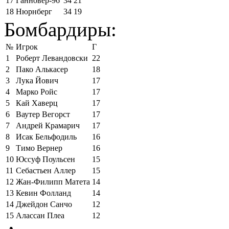
17
Ганновер-96
34
21
18
Нюрнберг
34
19
Бомбардиры:
№
Игрок
Г
1
Роберт Левандовски
22
2
Пако Алькасер
18
3
Лука Йович
17
4
Марко Ройс
17
5
Кай Хаверц
17
6
Ваутер Вегорст
17
7
Андрей Крамарич
17
8
Исак Бельфодиль
16
9
Тимо Вернер
16
10
Юссуф Поульсен
15
11
Себастьен Аллер
15
12
Жан-Филипп Матета
14
13
Кевин Фолланд
14
14
Джейдон Санчо
12
15
Алассан Плеа
12