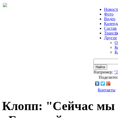
Новост
Фото
Видео
Календ
Состав
Трансф
Другое
О
К
К
Найти
Например:
"
Поделитес
Контакты
Клопп: "Сейчас мы 