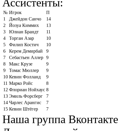
Ассистенты:
№
Игрок
П
1
Джейдон Санчо
14
2
Йозуа Киммих
13
3
Юлиан Брандт
11
4
Торган Азар
10
5
Филип Костич
10
6
Керем Демирбай
9
7
Себастьен Аллер
9
8
Макс Крузе
9
9
Томас Мюллер
9
10
Кевин Фолланд
9
11
Марко Ройс
8
12
Флориан Нойхаус
8
13
Эмиль Форсберг
7
14
Чарлес Арангис
7
15
Кевин Штёгер
7
Наша группа Вконтакте