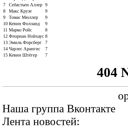
7
Себастьен Аллер
9
8
Макс Крузе
9
9
Томас Мюллер
9
10
Кевин Фолланд
9
11
Марко Ройс
8
12
Флориан Нойхаус
8
13
Эмиль Форсберг
7
14
Чарлес Арангис
7
15
Кевин Штёгер
7
404 
op
Наша группа Вконтакте
Лента новостей: