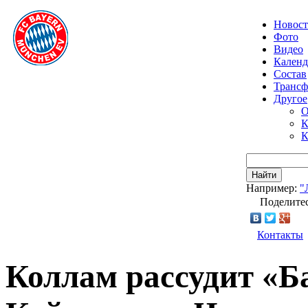
Новос
Фото
Видео
Календ
Состав
Транс
Другое
О
К
К
Найти
Например:
"
Поделитес
Контакты
Коллам рассудит «Б