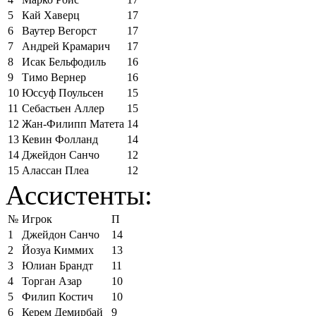
5
Кай Хаверц
17
6
Ваутер Вегорст
17
7
Андрей Крамарич
17
8
Исак Бельфодиль
16
9
Тимо Вернер
16
10
Юссуф Поульсен
15
11
Себастьен Аллер
15
12
Жан-Филипп Матета
14
13
Кевин Фолланд
14
14
Джейдон Санчо
12
15
Алассан Плеа
12
Ассистенты:
№
Игрок
П
1
Джейдон Санчо
14
2
Йозуа Киммих
13
3
Юлиан Брандт
11
4
Торган Азар
10
5
Филип Костич
10
6
Керем Демирбай
9