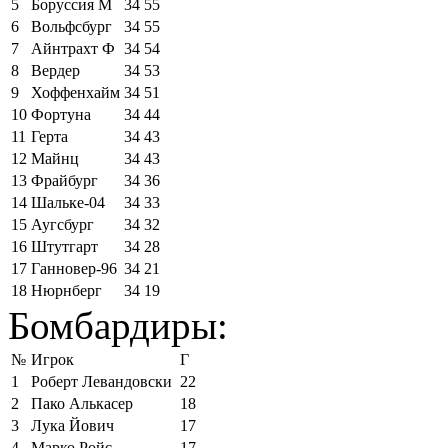
5
Боруссия М
34
55
6
Вольфсбург
34
55
7
Айнтрахт Ф
34
54
8
Вердер
34
53
9
Хоффенхайм
34
51
10
Фортуна
34
44
11
Герта
34
43
12
Майнц
34
43
13
Фрайбург
34
36
14
Шальке-04
34
33
15
Аугсбург
34
32
16
Штутгарт
34
28
17
Ганновер-96
34
21
18
Нюрнберг
34
19
Бомбардиры:
№
Игрок
Г
1
Роберт Левандовски
22
2
Пако Алькасер
18
3
Лука Йович
17
4
Марко Ройс
17