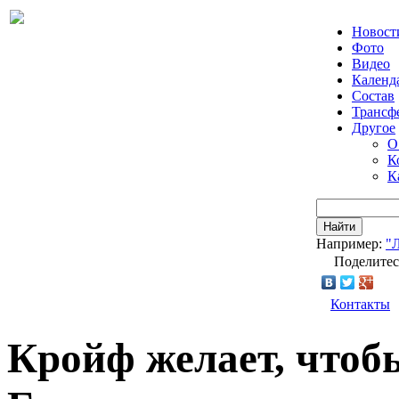
Новост
Фото
Видео
Календ
Состав
Трансф
Другое
О
К
К
Найти
Например:
"
Поделитес
Контакты
Кройф желает, чтоб