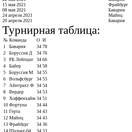
15 мая 2021
Фрайбург
08 мая 2021
Бавария
24 апреля 2021
Майнц
20 апреля 2021
Бавария
Турнирная таблица:
№
Команда
О
И
1
Бавария
34
78
2
Боруссия Д
34
76
3
РБ Лейпциг
34
66
4
Байер
34
58
5
Боруссия М
34
55
6
Вольфсбург
34
55
7
Айнтрахт Ф
34
54
8
Вердер
34
53
9
Хоффенхайм
34
51
10
Фортуна
34
44
11
Герта
34
43
12
Майнц
34
43
13
Фрайбург
34
36
14
Шальке-04
34
33