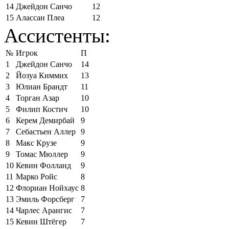
14
Джейдон Санчо
12
15
Алассан Плеа
12
Ассистенты:
№
Игрок
П
1
Джейдон Санчо
14
2
Йозуа Киммих
13
3
Юлиан Брандт
11
4
Торган Азар
10
5
Филип Костич
10
6
Керем Демирбай
9
7
Себастьен Аллер
9
8
Макс Крузе
9
9
Томас Мюллер
9
10
Кевин Фолланд
9
11
Марко Ройс
8
12
Флориан Нойхаус
8
13
Эмиль Форсберг
7
14
Чарлес Арангис
7
15
Кевин Штёгер
7