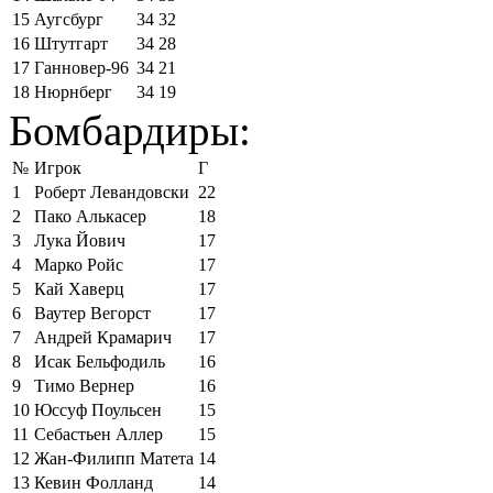
15
Аугсбург
34
32
16
Штутгарт
34
28
17
Ганновер-96
34
21
18
Нюрнберг
34
19
Бомбардиры:
№
Игрок
Г
1
Роберт Левандовски
22
2
Пако Алькасер
18
3
Лука Йович
17
4
Марко Ройс
17
5
Кай Хаверц
17
6
Ваутер Вегорст
17
7
Андрей Крамарич
17
8
Исак Бельфодиль
16
9
Тимо Вернер
16
10
Юссуф Поульсен
15
11
Себастьен Аллер
15
12
Жан-Филипп Матета
14
13
Кевин Фолланд
14