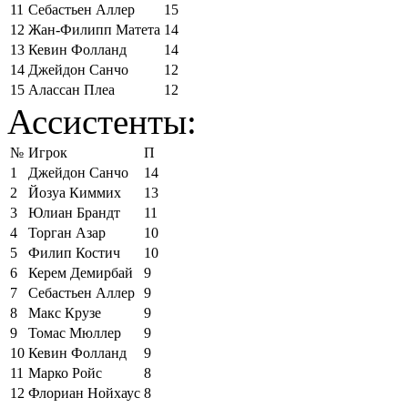
11
Себастьен Аллер
15
12
Жан-Филипп Матета
14
13
Кевин Фолланд
14
14
Джейдон Санчо
12
15
Алассан Плеа
12
Ассистенты:
№
Игрок
П
1
Джейдон Санчо
14
2
Йозуа Киммих
13
3
Юлиан Брандт
11
4
Торган Азар
10
5
Филип Костич
10
6
Керем Демирбай
9
7
Себастьен Аллер
9
8
Макс Крузе
9
9
Томас Мюллер
9
10
Кевин Фолланд
9
11
Марко Ройс
8
12
Флориан Нойхаус
8