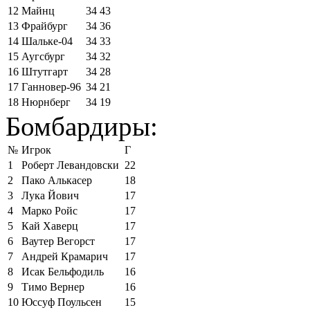
12
Майнц
34
43
13
Фрайбург
34
36
14
Шальке-04
34
33
15
Аугсбург
34
32
16
Штутгарт
34
28
17
Ганновер-96
34
21
18
Нюрнберг
34
19
Бомбардиры:
№
Игрок
Г
1
Роберт Левандовски
22
2
Пако Алькасер
18
3
Лука Йович
17
4
Марко Ройс
17
5
Кай Хаверц
17
6
Ваутер Вегорст
17
7
Андрей Крамарич
17
8
Исак Бельфодиль
16
9
Тимо Вернер
16
10
Юссуф Поульсен
15