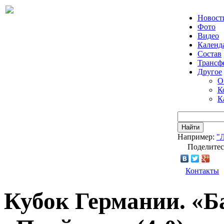
Новост
Фото
Видео
Календ
Состав
Трансф
Другое
О
К
К
Найти
Например:
"
Поделитес
Контакты
Кубок Германии. «Б