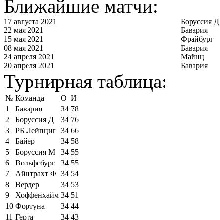
Ближайшие матчи:
17 августа 2021
Боруссия Д
22 мая 2021
Бавария
15 мая 2021
Фрайбург
08 мая 2021
Бавария
24 апреля 2021
Майнц
20 апреля 2021
Бавария
Турнирная таблица:
№
Команда
О
И
1
Бавария
34
78
2
Боруссия Д
34
76
3
РБ Лейпциг
34
66
4
Байер
34
58
5
Боруссия М
34
55
6
Вольфсбург
34
55
7
Айнтрахт Ф
34
54
8
Вердер
34
53
9
Хоффенхайм
34
51
10
Фортуна
34
44
11
Герта
34
43