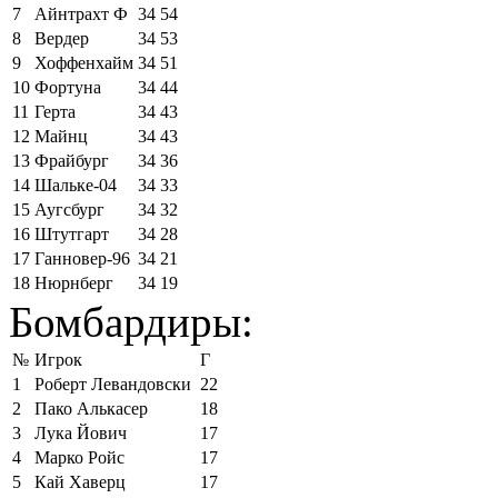
7
Айнтрахт Ф
34
54
8
Вердер
34
53
9
Хоффенхайм
34
51
10
Фортуна
34
44
11
Герта
34
43
12
Майнц
34
43
13
Фрайбург
34
36
14
Шальке-04
34
33
15
Аугсбург
34
32
16
Штутгарт
34
28
17
Ганновер-96
34
21
18
Нюрнберг
34
19
Бомбардиры:
№
Игрок
Г
1
Роберт Левандовски
22
2
Пако Алькасер
18
3
Лука Йович
17
4
Марко Ройс
17
5
Кай Хаверц
17