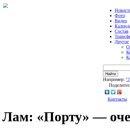
Новост
Фото
Видео
Календ
Состав
Трансф
Другое
О
К
К
Найти
Например:
"
Поделитес
Контакты
Лам: «Порту» — оче