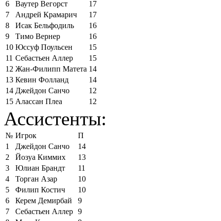
6
Ваутер Вегорст
17
7
Андрей Крамарич
17
8
Исак Бельфодиль
16
9
Тимо Вернер
16
10
Юссуф Поульсен
15
11
Себастьен Аллер
15
12
Жан-Филипп Матета
14
13
Кевин Фолланд
14
14
Джейдон Санчо
12
15
Алассан Плеа
12
Ассистенты:
№
Игрок
П
1
Джейдон Санчо
14
2
Йозуа Киммих
13
3
Юлиан Брандт
11
4
Торган Азар
10
5
Филип Костич
10
6
Керем Демирбай
9
7
Себастьен Аллер
9