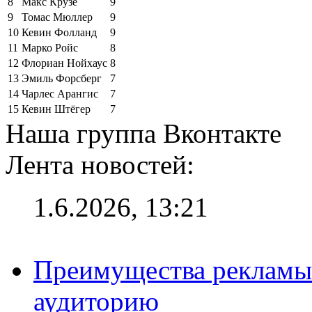
8
Макс Крузе
9
9
Томас Мюллер
9
10
Кевин Фолланд
9
11
Марко Ройс
8
12
Флориан Нойхаус
8
13
Эмиль Форсберг
7
14
Чарлес Арангис
7
15
Кевин Штёгер
7
Наша группа Вконтакте
Лента новостей:
1.6.2026, 13:21
Преимущества рекламы
аудиторию