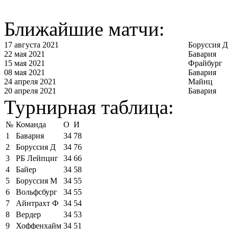
Ближайшие матчи:
17 августа 2021
Боруссия Д
22 мая 2021
Бавария
15 мая 2021
Фрайбург
08 мая 2021
Бавария
24 апреля 2021
Майнц
20 апреля 2021
Бавария
Турнирная таблица:
№
Команда
О
И
1
Бавария
34
78
2
Боруссия Д
34
76
3
РБ Лейпциг
34
66
4
Байер
34
58
5
Боруссия М
34
55
6
Вольфсбург
34
55
7
Айнтрахт Ф
34
54
8
Вердер
34
53
9
Хоффенхайм
34
51