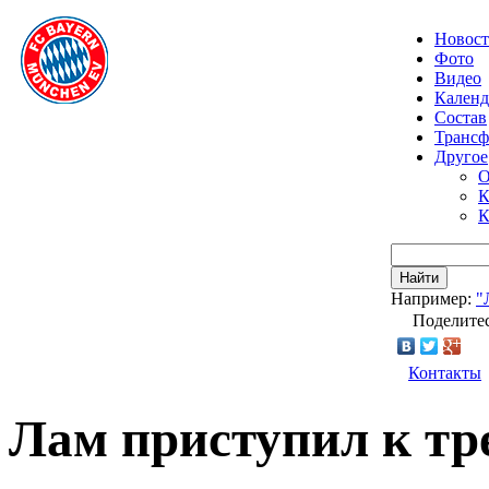
Новос
Фото
Видео
Календ
Состав
Транс
Другое
О
К
К
Найти
Например:
"
Поделитес
Контакты
Лам приступил к тр