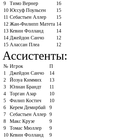
9
Тимо Вернер
16
10
Юссуф Поульсен
15
11
Себастьен Аллер
15
12
Жан-Филипп Матета
14
13
Кевин Фолланд
14
14
Джейдон Санчо
12
15
Алассан Плеа
12
Ассистенты:
№
Игрок
П
1
Джейдон Санчо
14
2
Йозуа Киммих
13
3
Юлиан Брандт
11
4
Торган Азар
10
5
Филип Костич
10
6
Керем Демирбай
9
7
Себастьен Аллер
9
8
Макс Крузе
9
9
Томас Мюллер
9
10
Кевин Фолланд
9