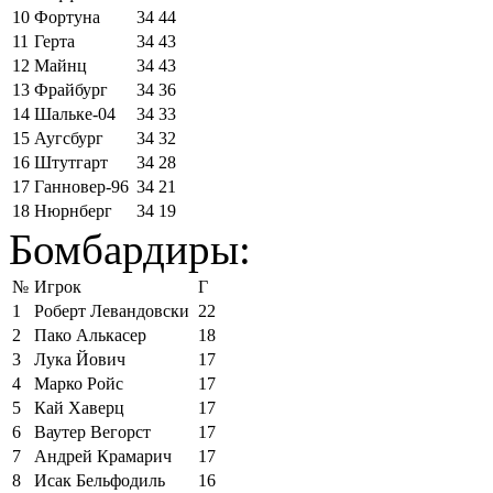
10
Фортуна
34
44
11
Герта
34
43
12
Майнц
34
43
13
Фрайбург
34
36
14
Шальке-04
34
33
15
Аугсбург
34
32
16
Штутгарт
34
28
17
Ганновер-96
34
21
18
Нюрнберг
34
19
Бомбардиры:
№
Игрок
Г
1
Роберт Левандовски
22
2
Пако Алькасер
18
3
Лука Йович
17
4
Марко Ройс
17
5
Кай Хаверц
17
6
Ваутер Вегорст
17
7
Андрей Крамарич
17
8
Исак Бельфодиль
16