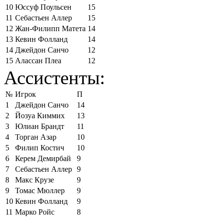
10
Юссуф Поульсен
15
11
Себастьен Аллер
15
12
Жан-Филипп Матета
14
13
Кевин Фолланд
14
14
Джейдон Санчо
12
15
Алассан Плеа
12
Ассистенты:
№
Игрок
П
1
Джейдон Санчо
14
2
Йозуа Киммих
13
3
Юлиан Брандт
11
4
Торган Азар
10
5
Филип Костич
10
6
Керем Демирбай
9
7
Себастьен Аллер
9
8
Макс Крузе
9
9
Томас Мюллер
9
10
Кевин Фолланд
9
11
Марко Ройс
8