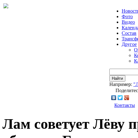
Новост
Фото
Видео
Календ
Состав
Трансф
Другое
О
К
К
Найти
Например:
"
Поделитес
Контакты
Лам советует Лёву 