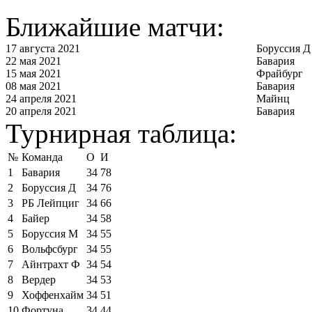
Ближайшие матчи:
17 августа 2021
Боруссия Д
22 мая 2021
Бавария
15 мая 2021
Фрайбург
08 мая 2021
Бавария
24 апреля 2021
Майнц
20 апреля 2021
Бавария
Турнирная таблица:
№
Команда
О
И
1
Бавария
34
78
2
Боруссия Д
34
76
3
РБ Лейпциг
34
66
4
Байер
34
58
5
Боруссия М
34
55
6
Вольфсбург
34
55
7
Айнтрахт Ф
34
54
8
Вердер
34
53
9
Хоффенхайм
34
51
10
Фортуна
34
44