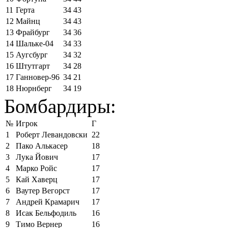
11
Герта
34
43
12
Майнц
34
43
13
Фрайбург
34
36
14
Шальке-04
34
33
15
Аугсбург
34
32
16
Штутгарт
34
28
17
Ганновер-96
34
21
18
Нюрнберг
34
19
Бомбардиры:
№
Игрок
Г
1
Роберт Левандовски
22
2
Пако Алькасер
18
3
Лука Йович
17
4
Марко Ройс
17
5
Кай Хаверц
17
6
Ваутер Вегорст
17
7
Андрей Крамарич
17
8
Исак Бельфодиль
16
9
Тимо Вернер
16