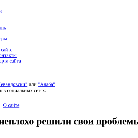
и
арь
еры
 сайте
онтакты
арта сайта
Левандовски"
или
"Алаба"
ь в социальных сетях:
О сайте
 неплохо решили свои проблем