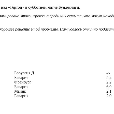
над «Гертой» в субботнем матче Бундеслиги.
равмировано много игроков, а среди них есть те, кто могут на
хорошее решение этой проблемы. Нам удалось отлично подавит
Боруссия Д
-:-
Бавария
5:2
Фрайбург
2:2
Бавария
6:0
Майнц
2:1
Бавария
2:0