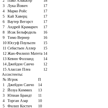
2
Пако Алькасер
18
3
Лука Йович
17
4
Марко Ройс
17
5
Кай Хаверц
17
6
Ваутер Вегорст
17
7
Андрей Крамарич
17
8
Исак Бельфодиль
16
9
Тимо Вернер
16
10
Юссуф Поульсен
15
11
Себастьен Аллер
15
12
Жан-Филипп Матета
14
13
Кевин Фолланд
14
14
Джейдон Санчо
12
15
Алассан Плеа
12
Ассистенты:
№
Игрок
П
1
Джейдон Санчо
14
2
Йозуа Киммих
13
3
Юлиан Брандт
11
4
Торган Азар
10
5
Филип Костич
10