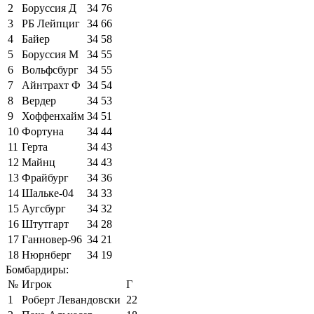
2
Боруссия Д
34
76
3
РБ Лейпциг
34
66
4
Байер
34
58
5
Боруссия М
34
55
6
Вольфсбург
34
55
7
Айнтрахт Ф
34
54
8
Вердер
34
53
9
Хоффенхайм
34
51
10
Фортуна
34
44
11
Герта
34
43
12
Майнц
34
43
13
Фрайбург
34
36
14
Шальке-04
34
33
15
Аугсбург
34
32
16
Штутгарт
34
28
17
Ганновер-96
34
21
18
Нюрнберг
34
19
Бомбардиры:
№
Игрок
Г
1
Роберт Левандовски
22