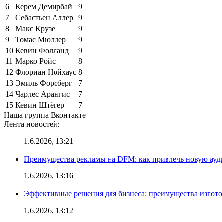
6
Керем Демирбай
9
7
Себастьен Аллер
9
8
Макс Крузе
9
9
Томас Мюллер
9
10
Кевин Фолланд
9
11
Марко Ройс
8
12
Флориан Нойхаус
8
13
Эмиль Форсберг
7
14
Чарлес Арангис
7
15
Кевин Штёгер
7
Наша группа Вконтакте
Лента новостей:
1.6.2026, 13:21
Преимущества рекламы на DFM: как привлечь новую ау
1.6.2026, 13:16
Эффективные решения для бизнеса: преимущества изгот
1.6.2026, 13:12