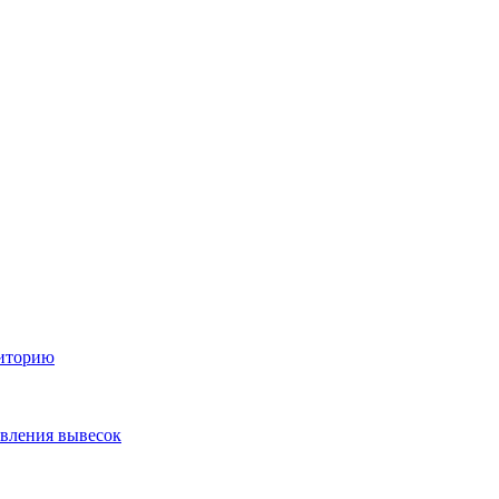
диторию
овления вывесок