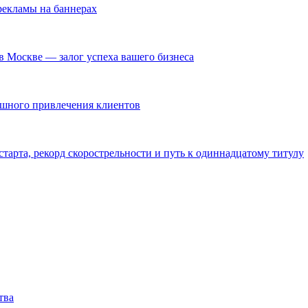
екламы на баннерах
в Москве — залог успеха вашего бизнеса
ешного привлечения клиентов
тарта, рекорд скорострельности и путь к одиннадцатому титулу
тва