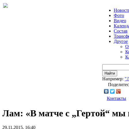
Новост
Фото
Видео
Календ
Состав
Трансф
Другое
О
К
К
Найти
Например:
"
Поделитес
Контакты
Лам: «В матче с „Гертой“ мы
29.11.2015, 16:40