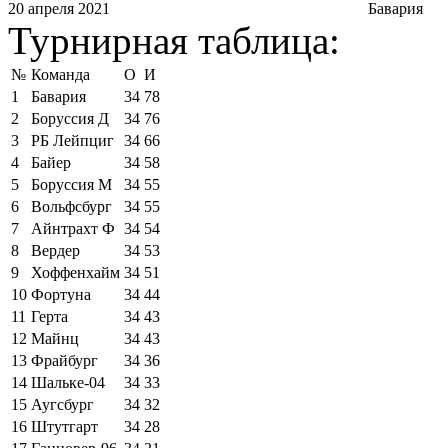
20 апреля 2021
Бавария
Турнирная таблица:
№
Команда
О
И
1
Бавария
34
78
2
Боруссия Д
34
76
3
РБ Лейпциг
34
66
4
Байер
34
58
5
Боруссия М
34
55
6
Вольфсбург
34
55
7
Айнтрахт Ф
34
54
8
Вердер
34
53
9
Хоффенхайм
34
51
10
Фортуна
34
44
11
Герта
34
43
12
Майнц
34
43
13
Фрайбург
34
36
14
Шальке-04
34
33
15
Аугсбург
34
32
16
Штутгарт
34
28