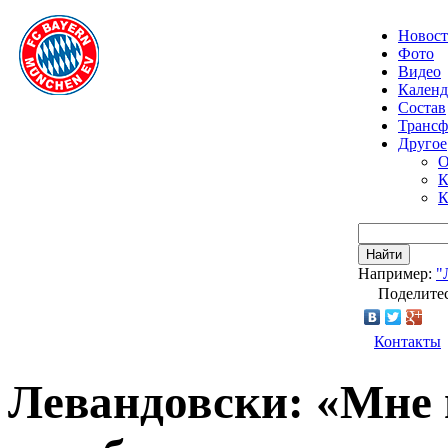
Новос
Фото
Видео
Календ
Состав
Транс
Другое
О
К
К
Найти
Например:
"
Поделитес
Контакты
Левандовски: «Мне в