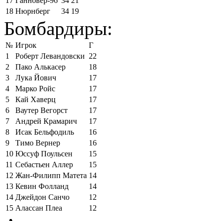
17
Ганновер-96
34
21
18
Нюрнберг
34
19
Бомбардиры:
№
Игрок
Г
1
Роберт Левандовски
22
2
Пако Алькасер
18
3
Лука Йович
17
4
Марко Ройс
17
5
Кай Хаверц
17
6
Ваутер Вегорст
17
7
Андрей Крамарич
17
8
Исак Бельфодиль
16
9
Тимо Вернер
16
10
Юссуф Поульсен
15
11
Себастьен Аллер
15
12
Жан-Филипп Матета
14
13
Кевин Фолланд
14
14
Джейдон Санчо
12
15
Алассан Плеа
12