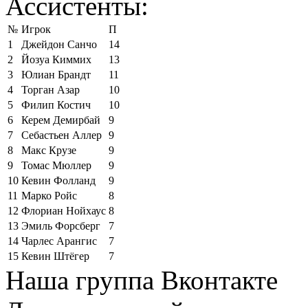
Ассистенты:
№
Игрок
П
1
Джейдон Санчо
14
2
Йозуа Киммих
13
3
Юлиан Брандт
11
4
Торган Азар
10
5
Филип Костич
10
6
Керем Демирбай
9
7
Себастьен Аллер
9
8
Макс Крузе
9
9
Томас Мюллер
9
10
Кевин Фолланд
9
11
Марко Ройс
8
12
Флориан Нойхаус
8
13
Эмиль Форсберг
7
14
Чарлес Арангис
7
15
Кевин Штёгер
7
Наша группа Вконтакте