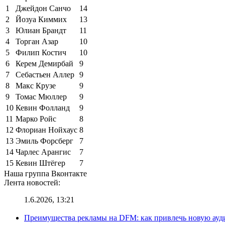
1
Джейдон Санчо
14
2
Йозуа Киммих
13
3
Юлиан Брандт
11
4
Торган Азар
10
5
Филип Костич
10
6
Керем Демирбай
9
7
Себастьен Аллер
9
8
Макс Крузе
9
9
Томас Мюллер
9
10
Кевин Фолланд
9
11
Марко Ройс
8
12
Флориан Нойхаус
8
13
Эмиль Форсберг
7
14
Чарлес Арангис
7
15
Кевин Штёгер
7
Наша группа Вконтакте
Лента новостей:
1.6.2026, 13:21
Преимущества рекламы на DFM: как привлечь новую ау