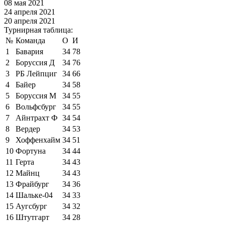
08 мая 2021
24 апреля 2021
20 апреля 2021
Турнирная таблица:
№
Команда
О
И
1
Бавария
34
78
2
Боруссия Д
34
76
3
РБ Лейпциг
34
66
4
Байер
34
58
5
Боруссия М
34
55
6
Вольфсбург
34
55
7
Айнтрахт Ф
34
54
8
Вердер
34
53
9
Хоффенхайм
34
51
10
Фортуна
34
44
11
Герта
34
43
12
Майнц
34
43
13
Фрайбург
34
36
14
Шальке-04
34
33
15
Аугсбург
34
32
16
Штутгарт
34
28