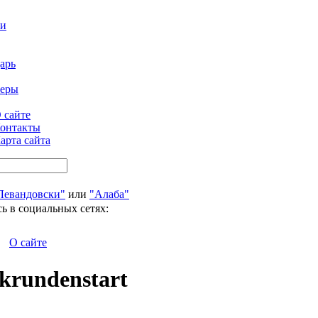
ти
арь
феры
 сайте
онтакты
арта сайта
Левандовски"
или
"Алаба"
ь в социальных сетях:
О сайте
ckrundenstart