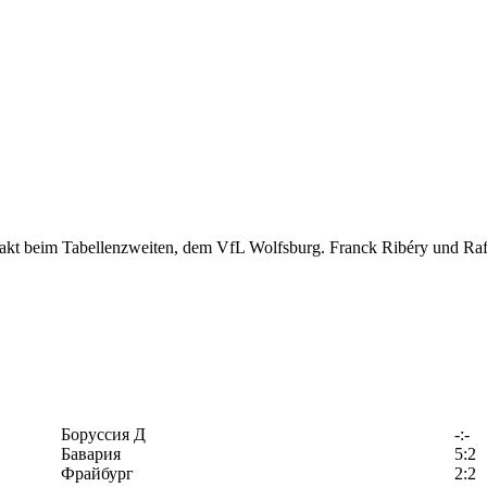
akt beim Tabellenzweiten, dem VfL Wolfsburg. Franck Ribéry und Rafin
Боруссия Д
-:-
Бавария
5:2
Фрайбург
2:2