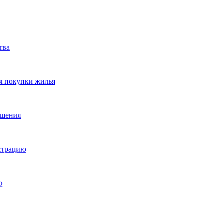
тва
я покупки жилья
ешения
истрацию
о