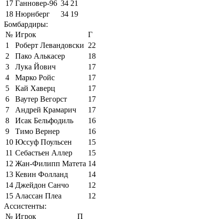
17
Ганновер-96
34
21
18
Нюрнберг
34
19
Бомбардиры:
№
Игрок
Г
1
Роберт Левандовски
22
2
Пако Алькасер
18
3
Лука Йович
17
4
Марко Ройс
17
5
Кай Хаверц
17
6
Ваутер Вегорст
17
7
Андрей Крамарич
17
8
Исак Бельфодиль
16
9
Тимо Вернер
16
10
Юссуф Поульсен
15
11
Себастьен Аллер
15
12
Жан-Филипп Матета
14
13
Кевин Фолланд
14
14
Джейдон Санчо
12
15
Алассан Плеа
12
Ассистенты:
№
Игрок
П