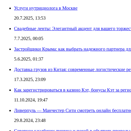
Услуги нутрициолога в Москве
20.7.2025, 13:53
Свадебные ленты: Элегантный акцент для вашего торжес
7.7.2025, 00:05
Застройщики Крыма: как выбрать надежного партнера дл
5.6.2025, 01:37
Доставка грузов из Китая: современные логистические р
17.3.2025, 23:09
Как зарегистрироваться в казино Кэт, бонусы Кэт за рег
11.10.2024, 19:47
Ливерпуль — Манчестер Сити смотреть онлайн бесплатн
29.8.2024, 23:48
Северное кладбище: тишина и покой в объятиях природы