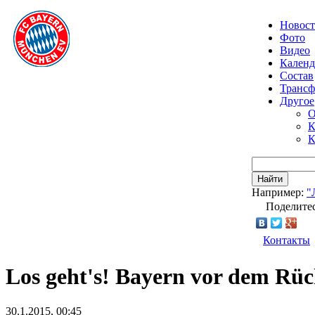
Новос
Фото
Видео
Календ
Состав
Транс
Другое
О
К
К
Найти
Например:
"
Поделитес
Контакты
Los geht's! Bayern vor dem Rü
30.1.2015, 00:45