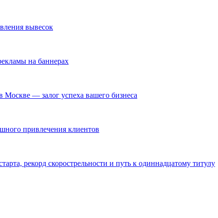
овления вывесок
екламы на баннерах
в Москве — залог успеха вашего бизнеса
ешного привлечения клиентов
тарта, рекорд скорострельности и путь к одиннадцатому титулу