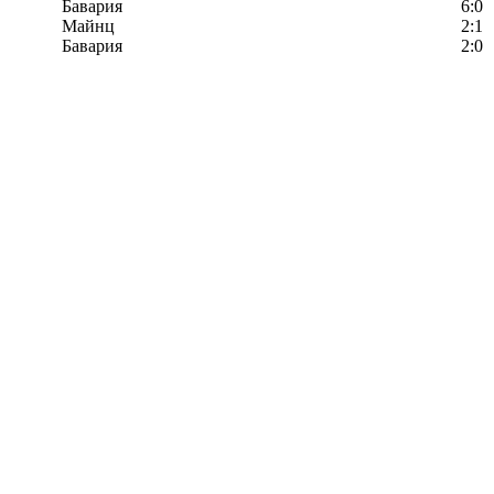
Бавария
6:0
Майнц
2:1
Бавария
2:0