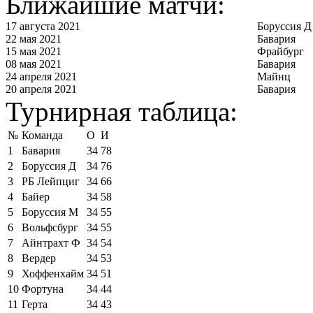
Ближайшие матчи:
17 августа 2021
Боруссия Д
22 мая 2021
Бавария
15 мая 2021
Фрайбург
08 мая 2021
Бавария
24 апреля 2021
Майнц
20 апреля 2021
Бавария
Турнирная таблица:
№
Команда
О
И
1
Бавария
34
78
2
Боруссия Д
34
76
3
РБ Лейпциг
34
66
4
Байер
34
58
5
Боруссия М
34
55
6
Вольфсбург
34
55
7
Айнтрахт Ф
34
54
8
Вердер
34
53
9
Хоффенхайм
34
51
10
Фортуна
34
44
11
Герта
34
43