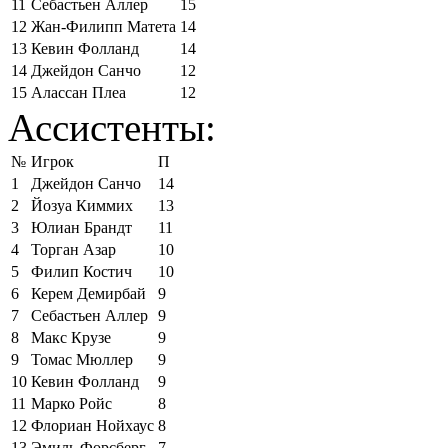
11
Себастьен Аллер
15
12
Жан-Филипп Матета
14
13
Кевин Фолланд
14
14
Джейдон Санчо
12
15
Алассан Плеа
12
Ассистенты:
№
Игрок
П
1
Джейдон Санчо
14
2
Йозуа Киммих
13
3
Юлиан Брандт
11
4
Торган Азар
10
5
Филип Костич
10
6
Керем Демирбай
9
7
Себастьен Аллер
9
8
Макс Крузе
9
9
Томас Мюллер
9
10
Кевин Фолланд
9
11
Марко Ройс
8
12
Флориан Нойхаус
8
13
Эмиль Форсберг
7