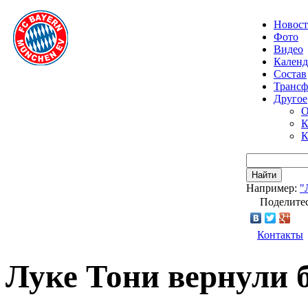
Новос
Фото
Видео
Календ
Состав
Транс
Другое
О
К
К
Найти
Например:
"
Поделитес
Контакты
Луке Тони вернули 