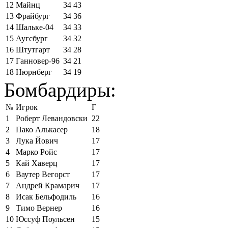
12
Майнц
34
43
13
Фрайбург
34
36
14
Шальке-04
34
33
15
Аугсбург
34
32
16
Штутгарт
34
28
17
Ганновер-96
34
21
18
Нюрнберг
34
19
Бомбардиры:
№
Игрок
Г
1
Роберт Левандовски
22
2
Пако Алькасер
18
3
Лука Йович
17
4
Марко Ройс
17
5
Кай Хаверц
17
6
Ваутер Вегорст
17
7
Андрей Крамарич
17
8
Исак Бельфодиль
16
9
Тимо Вернер
16
10
Юссуф Поульсен
15