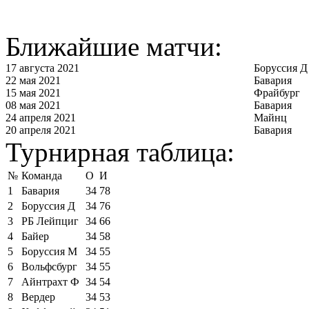
Ближайшие матчи:
17 августа 2021
Боруссия Д
22 мая 2021
Бавария
15 мая 2021
Фрайбург
08 мая 2021
Бавария
24 апреля 2021
Майнц
20 апреля 2021
Бавария
Турнирная таблица:
№
Команда
О
И
1
Бавария
34
78
2
Боруссия Д
34
76
3
РБ Лейпциг
34
66
4
Байер
34
58
5
Боруссия М
34
55
6
Вольфсбург
34
55
7
Айнтрахт Ф
34
54
8
Вердер
34
53