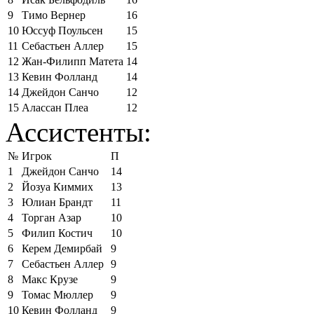
9
Тимо Вернер
16
10
Юссуф Поульсен
15
11
Себастьен Аллер
15
12
Жан-Филипп Матета
14
13
Кевин Фолланд
14
14
Джейдон Санчо
12
15
Алассан Плеа
12
Ассистенты:
№
Игрок
П
1
Джейдон Санчо
14
2
Йозуа Киммих
13
3
Юлиан Брандт
11
4
Торган Азар
10
5
Филип Костич
10
6
Керем Демирбай
9
7
Себастьен Аллер
9
8
Макс Крузе
9
9
Томас Мюллер
9
10
Кевин Фолланд
9