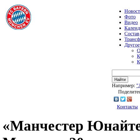
Новос
Фото
Видео
Календ
Состав
Транс
Другое
О
К
К
Найти
Например:
"
Поделитес
Контакты
«Манчестер Юнайтед