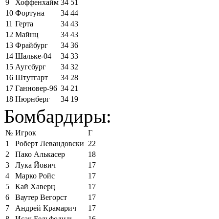
9
Хоффенхайм
34
51
10
Фортуна
34
44
11
Герта
34
43
12
Майнц
34
43
13
Фрайбург
34
36
14
Шальке-04
34
33
15
Аугсбург
34
32
16
Штутгарт
34
28
17
Ганновер-96
34
21
18
Нюрнберг
34
19
Бомбардиры:
№
Игрок
Г
1
Роберт Левандовски
22
2
Пако Алькасер
18
3
Лука Йович
17
4
Марко Ройс
17
5
Кай Хаверц
17
6
Ваутер Вегорст
17
7
Андрей Крамарич
17
8
Исак Бельфодиль
16