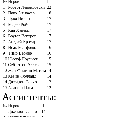
№
Игрок
Г
1
Роберт Левандовски
22
2
Пако Алькасер
18
3
Лука Йович
17
4
Марко Ройс
17
5
Кай Хаверц
17
6
Ваутер Вегорст
17
7
Андрей Крамарич
17
8
Исак Бельфодиль
16
9
Тимо Вернер
16
10
Юссуф Поульсен
15
11
Себастьен Аллер
15
12
Жан-Филипп Матета
14
13
Кевин Фолланд
14
14
Джейдон Санчо
12
15
Алассан Плеа
12
Ассистенты:
№
Игрок
П
1
Джейдон Санчо
14