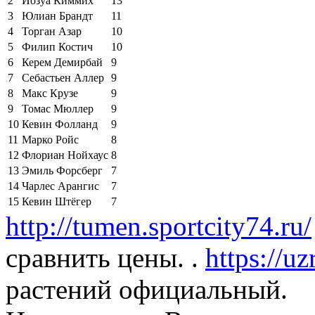
2
Йозуа Киммих
13
3
Юлиан Брандт
11
4
Торган Азар
10
5
Филип Костич
10
6
Керем Демирбай
9
7
Себастьен Аллер
9
8
Макс Крузе
9
9
Томас Мюллер
9
10
Кевин Фолланд
9
11
Марко Ройс
8
12
Флориан Нойхаус
8
13
Эмиль Форсберг
7
14
Чарлес Арангис
7
15
Кевин Штёгер
7
http://tumen.sportcity74.ru/
сравнить цены. .
https://uz
растений официальный.