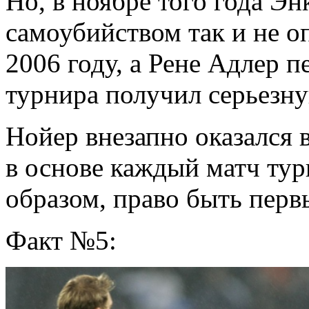
Но, в ноябре того года Э
самоубийством так и не о
2006 году, а Рене Адлер 
турнира получил серьезну
Нойер внезапно оказался 
в основе каждый матч тур
образом, право быть пер
Факт №5: