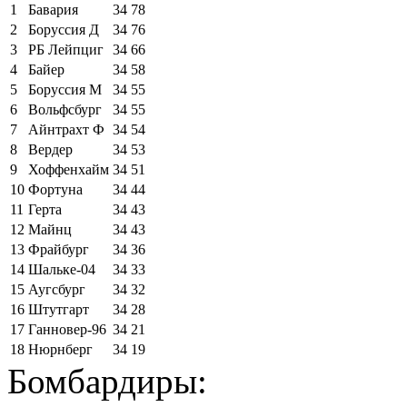
1
Бавария
34
78
2
Боруссия Д
34
76
3
РБ Лейпциг
34
66
4
Байер
34
58
5
Боруссия М
34
55
6
Вольфсбург
34
55
7
Айнтрахт Ф
34
54
8
Вердер
34
53
9
Хоффенхайм
34
51
10
Фортуна
34
44
11
Герта
34
43
12
Майнц
34
43
13
Фрайбург
34
36
14
Шальке-04
34
33
15
Аугсбург
34
32
16
Штутгарт
34
28
17
Ганновер-96
34
21
18
Нюрнберг
34
19
Бомбардиры: