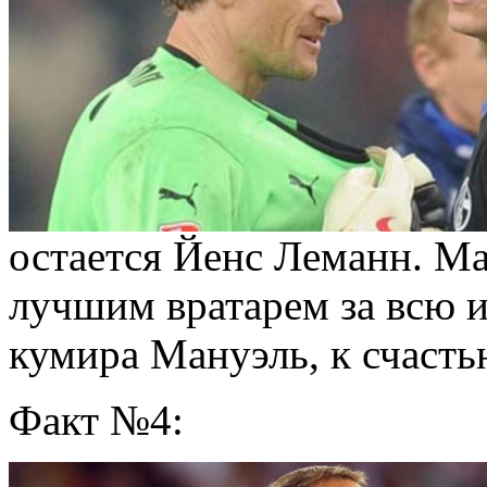
остается Йенс Леманн. Ма
лучшим вратарем за всю и
кумира Мануэль, к счасть
Факт №4: