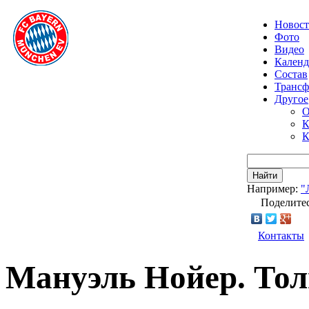
Новос
Фото
Видео
Календ
Состав
Транс
Другое
О
К
К
Найти
Например:
"
Поделитес
Контакты
Мануэль Нойер. То