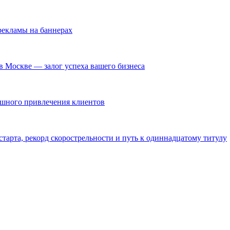
екламы на баннерах
в Москве — залог успеха вашего бизнеса
ешного привлечения клиентов
тарта, рекорд скорострельности и путь к одиннадцатому титулу