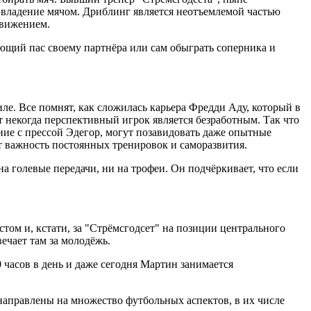
 владение мячом. Дриблинг является неотъемлемой частью
движением.
ающий пас своему партнёра или сам обыграть соперника и
иле. Все помнят, как сложилась карьера Фредди Аду, который в
т некогда перспективный игрок является безработным. Так что
ение с прессой Эдегор, могут позавидовать даже опытные
ет важность постоянных тренировок и саморазвития.
на голевые передачи, ни на трофеи. Он подчёркивает, что если
том и, кстати, за "Стрёмсгодсет" на позиции центрального
ечает там за молодёжь.
0 часов в день и даже сегодня Мартин занимается
направлены на множество футбольных аспектов, в их числе