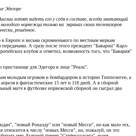
не Эдегоре
Англии хотят видеть его у себя в составе, всегда хватающий
молодого норвежца только на экранах своих телевизоров
ически, решённое.
 в Европе и весьма скромненького по местным меркам
 передачами. А сразу после этого президент "Баварии" Карл-
ропейских клубов и отметил, возможность того, что "Бавария"
 пристанище для Эдегора в лице "Реала".
амым молодым игроком и бомбардиром в истории Типпелиген, а
преля в фантастические 15 лет и 118 дней. А в сборной
ьный матч в футболке норвежской сборной он сыграл два
дан", "новый Роналду" или "новый Месси", но как мало тех,
 относится к числу "новых Месси", но, пожалуй, он это
отбирать мяч. Бывший тренер "Стрёмсгодсета", ныне