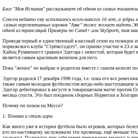
Блог "Моя Испания" рассказывает об одном из самых талантл
Совсем недавно ему исполнилось всего-навсего 16 лет, а зубры
самых перспективных игроков "Аякс" тоже желает видеть Эдег
одной из трансляций Примеры по Canal+ или SkySports, так ка
Проведя первый и единственный классный сезон на позиции ат
норвежского клуба "Стрёмсгодсет", он принял участие в 23-х 
Хайнц Румменигге сравнил Эдегора с невестой, которая будет 
является самым красивым женихом для него.
Пока "жених" не выбран и родители вместе с сыном колесят по
Эдегор родился 17 декабря 1998 года, т.е. пока его все рове
также самым молодым футболистом когда-либо выступавшем за с
Эдегор дебютировал в августе в товарищеском матче против О
месяца спустя. Это был поединок сборных Норвегии и Болгари
Почему он похож на Месси?
1. Техника и стиль игры
Как много уже в истории футбола было игроков, которых боле
кто по-настоящему заслуживали эти прозвища, ещё меньше тех,
заслужил. Подросток при себе имеет прекрасную технику и дри