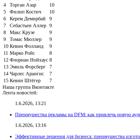
4
Торган Азар
10
5
Филип Костич
10
6
Керем Демирбай
9
7
Себастьен Аллер
9
8
Макс Крузе
9
9
Томас Мюллер
9
10
Кевин Фолланд
9
11
Марко Ройс
8
12
Флориан Нойхаус
8
13
Эмиль Форсберг
7
14
Чарлес Арангис
7
15
Кевин Штёгер
7
Наша группа Вконтакте
Лента новостей:
1.6.2026, 13:21
Преимущества рекламы на DFM: как привлечь новую ау
1.6.2026, 13:16
Эффективные решения для бизнеса: преимущества изгот