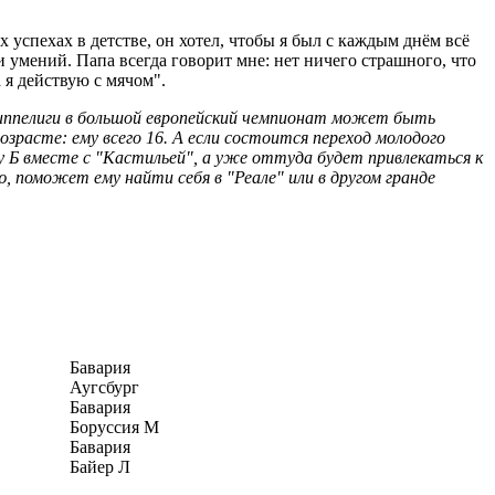
успехах в детстве, он хотел, чтобы я был с каждым днём всё
 умений. Папа всегда говорит мне: нет ничего страшного, что
 я действую с мячом".
й Типпелиги в большой европейский чемпионат может быть
озрасте: ему всего 16. А если состоится переход молодого
у Б вместе с "Кастильей", а уже оттуда будет привлекаться к
 поможет ему найти себя в "Реале" или в другом гранде
Бавария
Аугсбург
Бавария
Боруссия М
Бавария
Байер Л