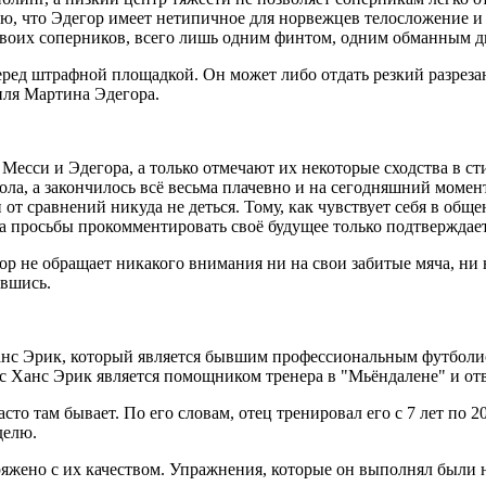
ью, что Эдегор имеет нетипичное для норвежцев телосложение и
 двоих соперников, всего лишь одним финтом, одним обманным 
перед штрафной площадкой. Он может либо отдать резкий разрез
иля Мартина Эдегора.
 Месси и Эдегора, а только отмечают их некоторые сходства в ст
ла, а закончилось всё весьма плачевно и на сегодняшний момен
 от сравнений никуда не деться. Тому, как чувствует себя в общ
 на просьбы прокомментировать своё будущее только подтвержда
ор не обращает никакого внимания ни на свои забитые мяча, ни 
авшись.
Ханс Эрик, который является бывшим профессиональным футболис
с Ханс Эрик является помощником тренера в "Мьёндалене" и отв
то там бывает. По его словам, отец тренировал его с 7 лет по 2
делю.
яжено с их качеством. Упражнения, которые он выполнял были 