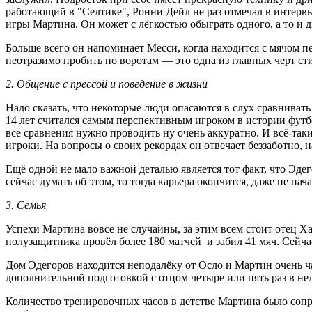
работающий в "Селтике", Ронни Дейл не раз отмечал в интерв
игры Мартина. Он может с лёгкостью обыграть одного, а то и
Больше всего он напоминает Месси, когда находится с мячом 
неотразимо пробить по воротам — это одна из главных черт ст
2. Общение с прессой и поведение в жизни
Надо сказать, что некоторые люди опасаются в слух сравнивать
14 лет считался самым перспективным игроком в истории футбо
все сравнения нужно проводить ну очень аккуратно. И всё-таки
игроки. На вопросы о своих рекордах он отвечает беззаботно,
Ещё одной не мало важной деталью является тот факт, что Эдег
сейчас думать об этом, то тогда карьера окончится, даже не нач
3. Семья
Успехи Мартина вовсе не случайны, за этим всем стоит отец 
полузащитника провёл более 180 матчей и забил 41 мяч. Сейча
Дом Эдегоров находится неподалёку от Осло и Мартин очень час
дополнительной подготовкой с отцом четыре или пять раз в не
Количество тренировочных часов в детстве Мартина было сопр