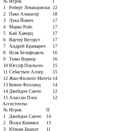
№
Игрок
Г
1
Роберт Левандовски
22
2
Пако Алькасер
18
3
Лука Йович
17
4
Марко Ройс
17
5
Кай Хаверц
17
6
Ваутер Вегорст
17
7
Андрей Крамарич
17
8
Исак Бельфодиль
16
9
Тимо Вернер
16
10
Юссуф Поульсен
15
11
Себастьен Аллер
15
12
Жан-Филипп Матета
14
13
Кевин Фолланд
14
14
Джейдон Санчо
12
15
Алассан Плеа
12
Ассистенты:
№
Игрок
П
1
Джейдон Санчо
14
2
Йозуа Киммих
13
3
Юлиан Брандт
11