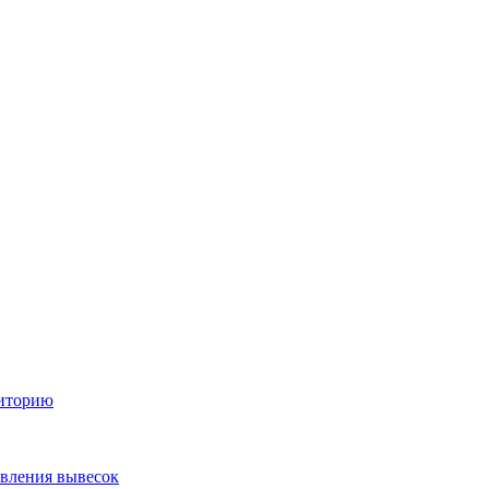
диторию
овления вывесок