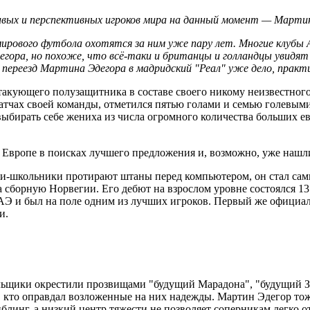
ивых и перспективных игроков мира на данный момент — Марти
 мирового футбола охотятся за ним уже пару лет. Многие клубы 
ора, но похоже, что всё-таки и британцы и голландцы увидят 
к переезд Мартина Эдегора в мадридский "Реал" уже дело, практ
акующего полузащитника в составе своего никому неизвестного
матчах своей команды, отметился пятью голами и семью голевыми
выбирать себе жениха из числа огромного количества больших ев
 Европе в поисках лучшего предложения и, возможно, уже нашли
сники-школьники протирают штаны перед компьютером, он стал с
борную Норвегии. Его дебют на взрослом уровне состоялся 13 а
АЭ и был на поле одним из лучших игроков. Первый же официал
и.
льщики окрестили прозвищами "будущий Марадона", "будущий Зи
 кто оправдал возложенные на них надежды. Мартин Эдегор тоже
блинг, а низкий центр тяжести не позволяет соперникам легко 