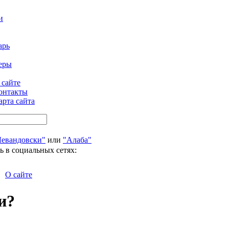
и
арь
еры
 сайте
онтакты
арта сайта
Левандовски"
или
"Алаба"
ь в социальных сетях:
О сайте
и?