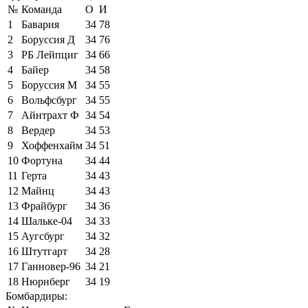
№
Команда
О
И
1
Бавария
34
78
2
Боруссия Д
34
76
3
РБ Лейпциг
34
66
4
Байер
34
58
5
Боруссия М
34
55
6
Вольфсбург
34
55
7
Айнтрахт Ф
34
54
8
Вердер
34
53
9
Хоффенхайм
34
51
10
Фортуна
34
44
11
Герта
34
43
12
Майнц
34
43
13
Фрайбург
34
36
14
Шальке-04
34
33
15
Аугсбург
34
32
16
Штутгарт
34
28
17
Ганновер-96
34
21
18
Нюрнберг
34
19
Бомбардиры: