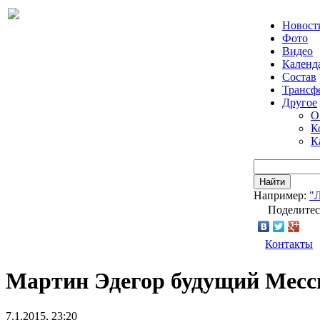
Новост
Фото
Видео
Календ
Состав
Трансф
Другое
О
К
К
Найти
Например:
"
Поделитес
Контакты
Мартин Эдегор будущий Месс
7.1.2015, 23:20