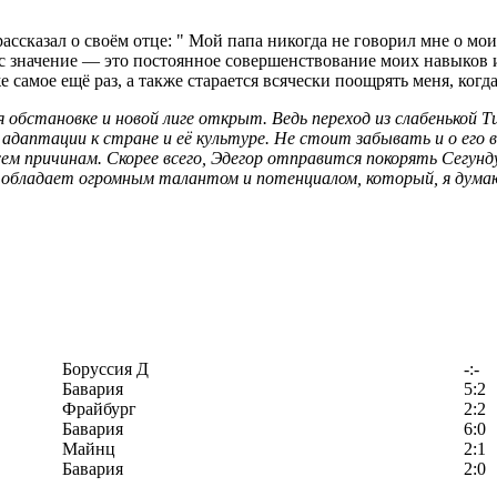
казал о своём отце: " Мой папа никогда не говорил мне о моих 
с значение — это постоянное совершенствование моих навыков и
самое ещё раз, а также старается всячески поощрять меня, когда
бя обстановке и новой лиге открыт. Ведь переход из слабенько
адаптации к стране и её культуре. Не стоит забывать и о его в
ем причинам. Скорее всего, Эдегор отправится покорять Сегунд
 обладает огромным талантом и потенциалом, который, я думаю,
Боруссия Д
-:-
Бавария
5:2
Фрайбург
2:2
Бавария
6:0
Майнц
2:1
Бавария
2:0