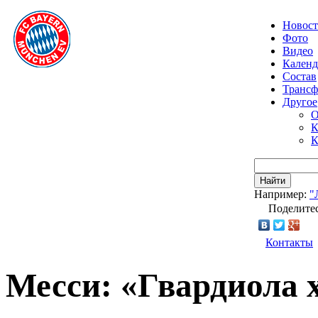
Новос
Фото
Видео
Календ
Состав
Транс
Другое
О
К
К
Найти
Например:
"
Поделитес
Контакты
Месси: «Гвардиола х