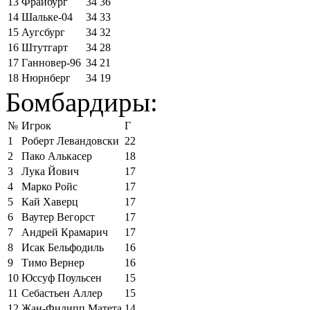
13
Фрайбург
34
36
14
Шальке-04
34
33
15
Аугсбург
34
32
16
Штутгарт
34
28
17
Ганновер-96
34
21
18
Нюрнберг
34
19
Бомбардиры:
№
Игрок
Г
1
Роберт Левандовски
22
2
Пако Алькасер
18
3
Лука Йович
17
4
Марко Ройс
17
5
Кай Хаверц
17
6
Ваутер Вегорст
17
7
Андрей Крамарич
17
8
Исак Бельфодиль
16
9
Тимо Вернер
16
10
Юссуф Поульсен
15
11
Себастьен Аллер
15
12
Жан-Филипп Матета
14