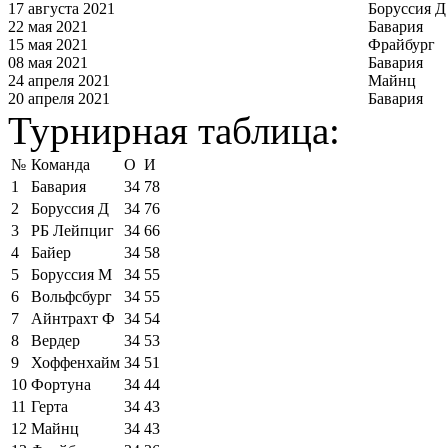
17 августа 2021
Боруссия Д
22 мая 2021
Бавария
15 мая 2021
Фрайбург
08 мая 2021
Бавария
24 апреля 2021
Майнц
20 апреля 2021
Бавария
Турнирная таблица:
№
Команда
О
И
1
Бавария
34
78
2
Боруссия Д
34
76
3
РБ Лейпциг
34
66
4
Байер
34
58
5
Боруссия М
34
55
6
Вольфсбург
34
55
7
Айнтрахт Ф
34
54
8
Вердер
34
53
9
Хоффенхайм
34
51
10
Фортуна
34
44
11
Герта
34
43
12
Майнц
34
43