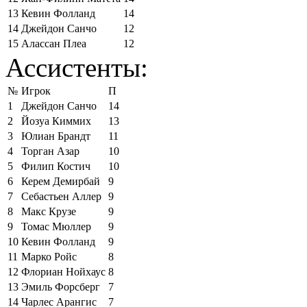
13
Кевин Фолланд
14
14
Джейдон Санчо
12
15
Алассан Плеа
12
Ассистенты:
№
Игрок
П
1
Джейдон Санчо
14
2
Йозуа Киммих
13
3
Юлиан Брандт
11
4
Торган Азар
10
5
Филип Костич
10
6
Керем Демирбай
9
7
Себастьен Аллер
9
8
Макс Крузе
9
9
Томас Мюллер
9
10
Кевин Фолланд
9
11
Марко Ройс
8
12
Флориан Нойхаус
8
13
Эмиль Форсберг
7
14
Чарлес Арангис
7