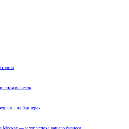
диторию
овления вывесок
екламы на баннерах
в Москве — залог успеха вашего бизнеса