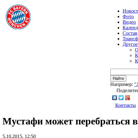
Новос
Фото
Видео
Календ
Состав
Транс
Другое
О
К
К
Найти
Например:
"
Поделитес
Контакты
Мустафи может перебраться 
5.10.2015, 12:50