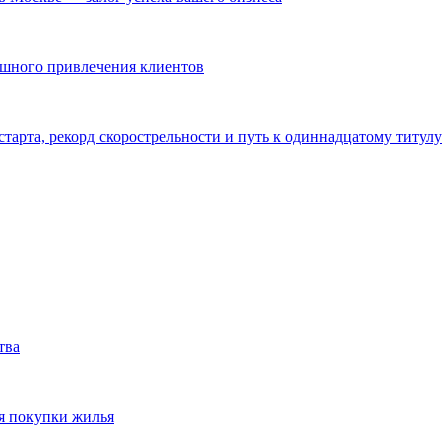
ешного привлечения клиентов
тарта, рекорд скорострельности и путь к одиннадцатому титулу
тва
я покупки жилья