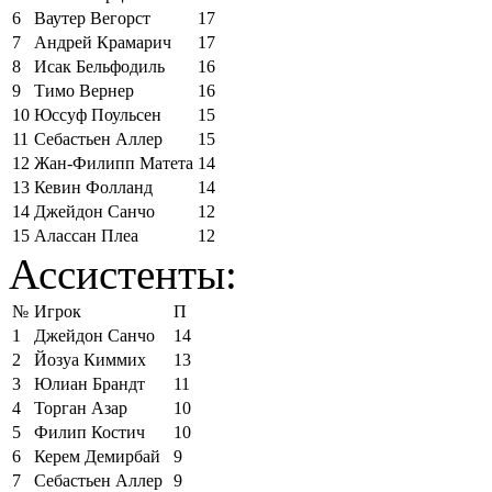
6
Ваутер Вегорст
17
7
Андрей Крамарич
17
8
Исак Бельфодиль
16
9
Тимо Вернер
16
10
Юссуф Поульсен
15
11
Себастьен Аллер
15
12
Жан-Филипп Матета
14
13
Кевин Фолланд
14
14
Джейдон Санчо
12
15
Алассан Плеа
12
Ассистенты:
№
Игрок
П
1
Джейдон Санчо
14
2
Йозуа Киммих
13
3
Юлиан Брандт
11
4
Торган Азар
10
5
Филип Костич
10
6
Керем Демирбай
9
7
Себастьен Аллер
9