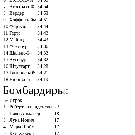
7
Айнтрахт Ф
34
54
8
Вердер
34
53
9
Хоффенхайм
34
51
10
Фортуна
34
44
11
Герта
34
43
12
Майнц
34
43
13
Фрайбург
34
36
14
Шальке-04
34
33
15
Аугсбург
34
32
16
Штутгарт
34
28
17
Ганновер-96
34
21
18
Нюрнберг
34
19
Бомбардиры:
№
Игрок
Г
1
Роберт Левандовски
22
2
Пако Алькасер
18
3
Лука Йович
17
4
Марко Ройс
17
5
Кай Хаверц
17