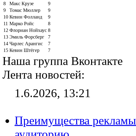
8
Макс Крузе
9
9
Томас Мюллер
9
10
Кевин Фолланд
9
11
Марко Ройс
8
12
Флориан Нойхаус
8
13
Эмиль Форсберг
7
14
Чарлес Арангис
7
15
Кевин Штёгер
7
Наша группа Вконтакте
Лента новостей:
1.6.2026, 13:21
Преимущества рекламы
аудиторию