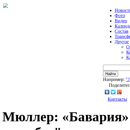
Новост
Фото
Видео
Календ
Состав
Трансф
Другое
О
К
К
Найти
Например:
"
Поделитес
Контакты
Мюллер: «Бавария»