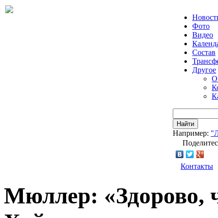
Новост
Фото
Видео
Календ
Состав
Трансф
Другое
О
К
К
Найти
Например:
"
Поделитес
Контакты
Мюллер: «Здорово, ч