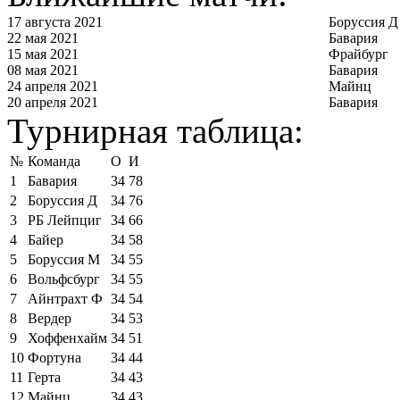
17 августа 2021
Боруссия Д
22 мая 2021
Бавария
15 мая 2021
Фрайбург
08 мая 2021
Бавария
24 апреля 2021
Майнц
20 апреля 2021
Бавария
Турнирная таблица:
№
Команда
О
И
1
Бавария
34
78
2
Боруссия Д
34
76
3
РБ Лейпциг
34
66
4
Байер
34
58
5
Боруссия М
34
55
6
Вольфсбург
34
55
7
Айнтрахт Ф
34
54
8
Вердер
34
53
9
Хоффенхайм
34
51
10
Фортуна
34
44
11
Герта
34
43
12
Майнц
34
43