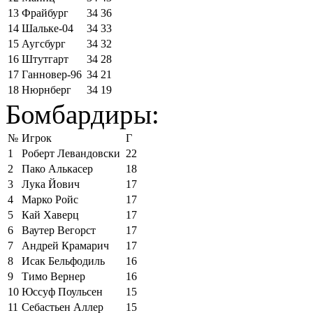
13
Фрайбург
34
36
14
Шальке-04
34
33
15
Аугсбург
34
32
16
Штутгарт
34
28
17
Ганновер-96
34
21
18
Нюрнберг
34
19
Бомбардиры:
№
Игрок
Г
1
Роберт Левандовски
22
2
Пако Алькасер
18
3
Лука Йович
17
4
Марко Ройс
17
5
Кай Хаверц
17
6
Ваутер Вегорст
17
7
Андрей Крамарич
17
8
Исак Бельфодиль
16
9
Тимо Вернер
16
10
Юссуф Поульсен
15
11
Себастьен Аллер
15