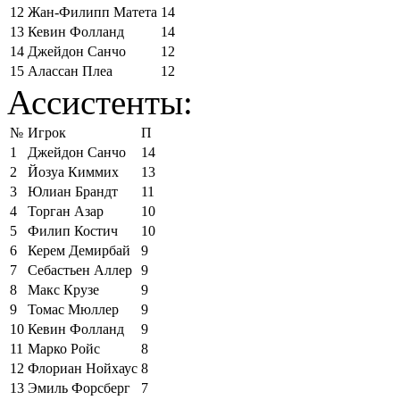
12
Жан-Филипп Матета
14
13
Кевин Фолланд
14
14
Джейдон Санчо
12
15
Алассан Плеа
12
Ассистенты:
№
Игрок
П
1
Джейдон Санчо
14
2
Йозуа Киммих
13
3
Юлиан Брандт
11
4
Торган Азар
10
5
Филип Костич
10
6
Керем Демирбай
9
7
Себастьен Аллер
9
8
Макс Крузе
9
9
Томас Мюллер
9
10
Кевин Фолланд
9
11
Марко Ройс
8
12
Флориан Нойхаус
8
13
Эмиль Форсберг
7