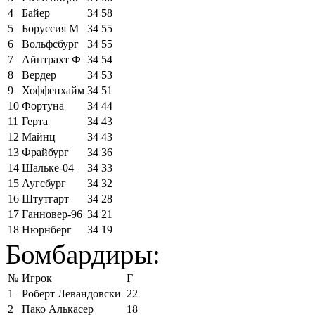
4
Байер
34
58
5
Боруссия М
34
55
6
Вольфсбург
34
55
7
Айнтрахт Ф
34
54
8
Вердер
34
53
9
Хоффенхайм
34
51
10
Фортуна
34
44
11
Герта
34
43
12
Майнц
34
43
13
Фрайбург
34
36
14
Шальке-04
34
33
15
Аугсбург
34
32
16
Штутгарт
34
28
17
Ганновер-96
34
21
18
Нюрнберг
34
19
Бомбардиры:
№
Игрок
Г
1
Роберт Левандовски
22
2
Пако Алькасер
18