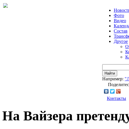
Новост
Фото
Видео
Календ
Состав
Трансф
Другое
О
К
К
Найти
Например:
"
Поделитес
Контакты
На Вайзера претенд