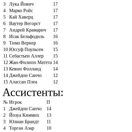
3
Лука Йович
17
4
Марко Ройс
17
5
Кай Хаверц
17
6
Ваутер Вегорст
17
7
Андрей Крамарич
17
8
Исак Бельфодиль
16
9
Тимо Вернер
16
10
Юссуф Поульсен
15
11
Себастьен Аллер
15
12
Жан-Филипп Матета
14
13
Кевин Фолланд
14
14
Джейдон Санчо
12
15
Алассан Плеа
12
Ассистенты:
№
Игрок
П
1
Джейдон Санчо
14
2
Йозуа Киммих
13
3
Юлиан Брандт
11
4
Торган Азар
10