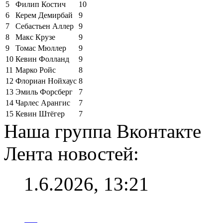
5
Филип Костич
10
6
Керем Демирбай
9
7
Себастьен Аллер
9
8
Макс Крузе
9
9
Томас Мюллер
9
10
Кевин Фолланд
9
11
Марко Ройс
8
12
Флориан Нойхаус
8
13
Эмиль Форсберг
7
14
Чарлес Арангис
7
15
Кевин Штёгер
7
Наша группа Вконтакте
Лента новостей:
1.6.2026, 13:21