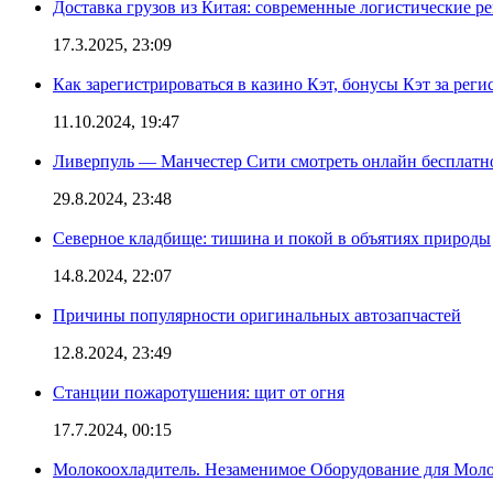
Доставка грузов из Китая: современные логистические р
17.3.2025, 23:09
Как зарегистрироваться в казино Кэт, бонусы Кэт за рег
11.10.2024, 19:47
Ливерпуль — Манчестер Сити смотреть онлайн бесплатн
29.8.2024, 23:48
Северное кладбище: тишина и покой в объятиях природы
14.8.2024, 22:07
Причины популярности оригинальных автозапчастей
12.8.2024, 23:49
Станции пожаротушения: щит от огня
17.7.2024, 00:15
Молокоохладитель. Незаменимое Оборудование для Мо