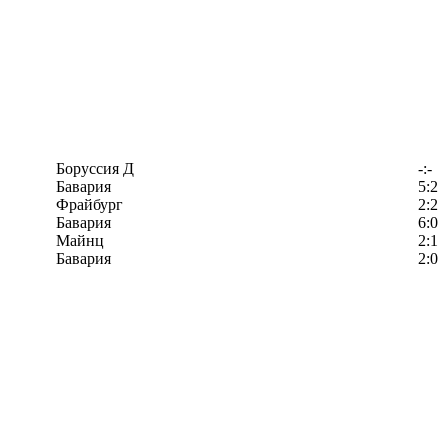
Боруссия Д
-:-
Бавария
5:2
Фрайбург
2:2
Бавария
6:0
Майнц
2:1
Бавария
2:0