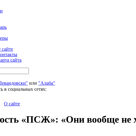
ти
арь
феры
 сайте
онтакты
арта сайта
Левандовски"
или
"Алаба"
ь в социальных сетях:
О сайте
ость «ПСЖ»: «Они вообще не 