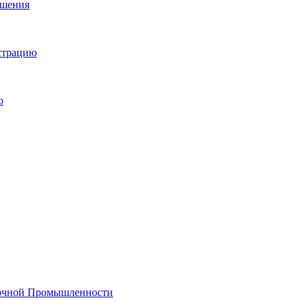
ешения
истрацию
о
лочной Промышленности