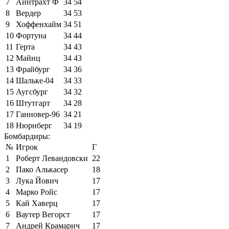
7
Айнтрахт Ф
34
54
8
Вердер
34
53
9
Хоффенхайм
34
51
10
Фортуна
34
44
11
Герта
34
43
12
Майнц
34
43
13
Фрайбург
34
36
14
Шальке-04
34
33
15
Аугсбург
34
32
16
Штутгарт
34
28
17
Ганновер-96
34
21
18
Нюрнберг
34
19
Бомбардиры:
№
Игрок
Г
1
Роберт Левандовски
22
2
Пако Алькасер
18
3
Лука Йович
17
4
Марко Ройс
17
5
Кай Хаверц
17
6
Ваутер Вегорст
17
7
Андрей Крамарич
17