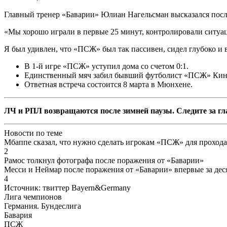
Главный тренер «Баварии» Юлиан Нагельсман высказался посл
«Мы хорошо играли в первые 25 минут, контролировали ситуац
Я был удивлен, что «ПСЖ» был так пассивен, сидел глубоко и в
В 1-й игре «ПСЖ» уступил дома со счетом 0:1.
Единственный мяч забил бывший футболист «ПСЖ» Кин
Ответная встреча состоится 8 марта в Мюнхене.
ЛЧ и РПЛ возвращаются после зимней паузы. Следите за гл
Новости по теме
Мбаппе сказал, что нужно сделать игрокам «ПСЖ» для проход
2
Рамос толкнул фотографа после поражения от «Баварии»
Месси и Неймар после поражения от «Баварии» впервые за де
4
Источник:
твиттер Bayern&Germany
Лига чемпионов
Германия. Бундеслига
Бавария
ПСЖ