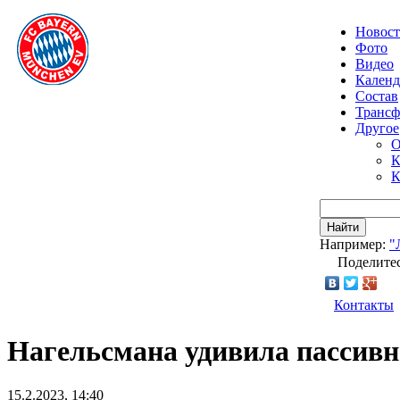
Новос
Фото
Видео
Календ
Состав
Транс
Другое
О
К
К
Найти
Например:
"
Поделитес
Контакты
Нагельсмана удивила пассивн
15.2.2023, 14:40