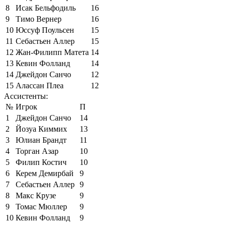
8
Исак Бельфодиль
16
9
Тимо Вернер
16
10
Юссуф Поульсен
15
11
Себастьен Аллер
15
12
Жан-Филипп Матета
14
13
Кевин Фолланд
14
14
Джейдон Санчо
12
15
Алассан Плеа
12
Ассистенты:
№
Игрок
П
1
Джейдон Санчо
14
2
Йозуа Киммих
13
3
Юлиан Брандт
11
4
Торган Азар
10
5
Филип Костич
10
6
Керем Демирбай
9
7
Себастьен Аллер
9
8
Макс Крузе
9
9
Томас Мюллер
9
10
Кевин Фолланд
9