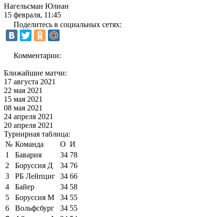
Нагельсман Юлиан
15 февраля, 11:45
Поделитесь в социальных сетях:
Комментарии:
Ближайшие матчи:
17 августа 2021
22 мая 2021
15 мая 2021
08 мая 2021
24 апреля 2021
20 апреля 2021
Турнирная таблица:
№
Команда
О
И
1
Бавария
34
78
2
Боруссия Д
34
76
3
РБ Лейпциг
34
66
4
Байер
34
58
5
Боруссия М
34
55
6
Вольфсбург
34
55