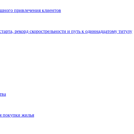
ешного привлечения клиентов
тарта, рекорд скорострельности и путь к одиннадцатому титулу
тва
я покупки жилья