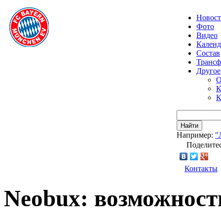
Новос
Фото
Видео
Календ
Состав
Транс
Другое
О
К
К
Найти
Например:
"
Поделитес
Контакты
Neobux: возможност