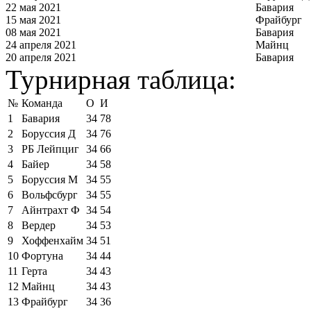
22 мая 2021
Бавария
15 мая 2021
Фрайбург
08 мая 2021
Бавария
24 апреля 2021
Майнц
20 апреля 2021
Бавария
Турнирная таблица:
№
Команда
О
И
1
Бавария
34
78
2
Боруссия Д
34
76
3
РБ Лейпциг
34
66
4
Байер
34
58
5
Боруссия М
34
55
6
Вольфсбург
34
55
7
Айнтрахт Ф
34
54
8
Вердер
34
53
9
Хоффенхайм
34
51
10
Фортуна
34
44
11
Герта
34
43
12
Майнц
34
43
13
Фрайбург
34
36