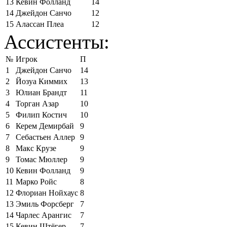
13
Кевин Фолланд
14
14
Джейдон Санчо
12
15
Алассан Плеа
12
Ассистенты:
№
Игрок
П
1
Джейдон Санчо
14
2
Йозуа Киммих
13
3
Юлиан Брандт
11
4
Торган Азар
10
5
Филип Костич
10
6
Керем Демирбай
9
7
Себастьен Аллер
9
8
Макс Крузе
9
9
Томас Мюллер
9
10
Кевин Фолланд
9
11
Марко Ройс
8
12
Флориан Нойхаус
8
13
Эмиль Форсберг
7
14
Чарлес Арангис
7
15
Кевин Штёгер
7