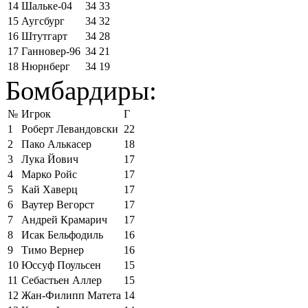
14
Шальке-04
34
33
15
Аугсбург
34
32
16
Штутгарт
34
28
17
Ганновер-96
34
21
18
Нюрнберг
34
19
Бомбардиры:
№
Игрок
Г
1
Роберт Левандовски
22
2
Пако Алькасер
18
3
Лука Йович
17
4
Марко Ройс
17
5
Кай Хаверц
17
6
Ваутер Вегорст
17
7
Андрей Крамарич
17
8
Исак Бельфодиль
16
9
Тимо Вернер
16
10
Юссуф Поульсен
15
11
Себастьен Аллер
15
12
Жан-Филипп Матета
14