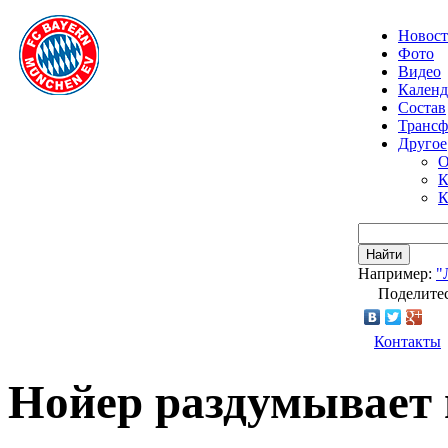
Новос
Фото
Видео
Календ
Состав
Транс
Другое
О
К
К
Найти
Например:
"
Поделитес
Контакты
Нойер раздумывает 