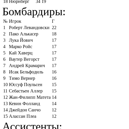
18
Нюрнберг
34
19
Бомбардиры:
№
Игрок
Г
1
Роберт Левандовски
22
2
Пако Алькасер
18
3
Лука Йович
17
4
Марко Ройс
17
5
Кай Хаверц
17
6
Ваутер Вегорст
17
7
Андрей Крамарич
17
8
Исак Бельфодиль
16
9
Тимо Вернер
16
10
Юссуф Поульсен
15
11
Себастьен Аллер
15
12
Жан-Филипп Матета
14
13
Кевин Фолланд
14
14
Джейдон Санчо
12
15
Алассан Плеа
12
Ассистенты: