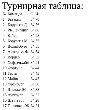
Турнирная таблица:
№
Команда
О
И
1
Бавария
34
78
2
Боруссия Д
34
76
3
РБ Лейпциг
34
66
4
Байер
34
58
5
Боруссия М
34
55
6
Вольфсбург
34
55
7
Айнтрахт Ф
34
54
8
Вердер
34
53
9
Хоффенхайм
34
51
10
Фортуна
34
44
11
Герта
34
43
12
Майнц
34
43
13
Фрайбург
34
36
14
Шальке-04
34
33
15
Аугсбург
34
32
16
Штутгарт
34
28
17
Ганновер-96
34
21