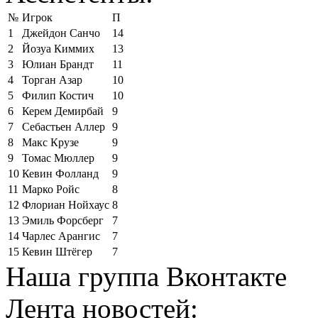
№
Игрок
П
1
Джейдон Санчо
14
2
Йозуа Киммих
13
3
Юлиан Брандт
11
4
Торган Азар
10
5
Филип Костич
10
6
Керем Демирбай
9
7
Себастьен Аллер
9
8
Макс Крузе
9
9
Томас Мюллер
9
10
Кевин Фолланд
9
11
Марко Ройс
8
12
Флориан Нойхаус
8
13
Эмиль Форсберг
7
14
Чарлес Арангис
7
15
Кевин Штёгер
7
Наша группа Вконтакте
Лента новостей: