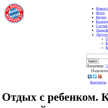
Новос
Фото
Видео
Календ
Состав
Транс
Другое
О
К
К
Найти
Например:
"
Поделитес
Контакты
Отдых с ребенком. К