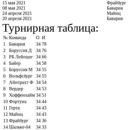
15 мая 2021
Фрайбург
08 мая 2021
Бавария
24 апреля 2021
Майнц
20 апреля 2021
Бавария
Турнирная таблица:
№
Команда
О
И
1
Бавария
34
78
2
Боруссия Д
34
76
3
РБ Лейпциг
34
66
4
Байер
34
58
5
Боруссия М
34
55
6
Вольфсбург
34
55
7
Айнтрахт Ф
34
54
8
Вердер
34
53
9
Хоффенхайм
34
51
10
Фортуна
34
44
11
Герта
34
43
12
Майнц
34
43
13
Фрайбург
34
36
14
Шальке-04
34
33