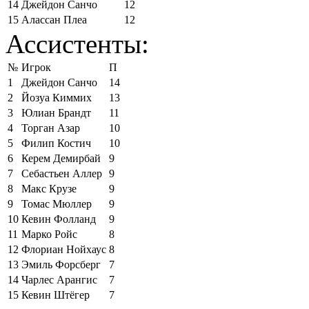
14
Джейдон Санчо
12
15
Алассан Плеа
12
Ассистенты:
№
Игрок
П
1
Джейдон Санчо
14
2
Йозуа Киммих
13
3
Юлиан Брандт
11
4
Торган Азар
10
5
Филип Костич
10
6
Керем Демирбай
9
7
Себастьен Аллер
9
8
Макс Крузе
9
9
Томас Мюллер
9
10
Кевин Фолланд
9
11
Марко Ройс
8
12
Флориан Нойхаус
8
13
Эмиль Форсберг
7
14
Чарлес Арангис
7
15
Кевин Штёгер
7