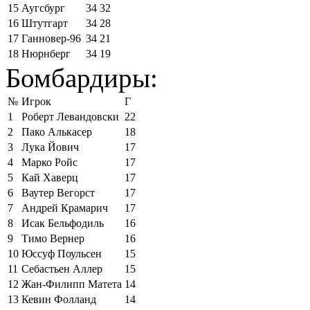
15
Аугсбург
34
32
16
Штутгарт
34
28
17
Ганновер-96
34
21
18
Нюрнберг
34
19
Бомбардиры:
№
Игрок
Г
1
Роберт Левандовски
22
2
Пако Алькасер
18
3
Лука Йович
17
4
Марко Ройс
17
5
Кай Хаверц
17
6
Ваутер Вегорст
17
7
Андрей Крамарич
17
8
Исак Бельфодиль
16
9
Тимо Вернер
16
10
Юссуф Поульсен
15
11
Себастьен Аллер
15
12
Жан-Филипп Матета
14
13
Кевин Фолланд
14