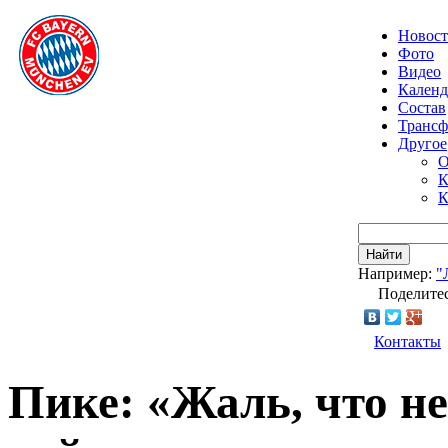
Новос
Фото
Видео
Календ
Состав
Транс
Другое
О
К
К
Найти
Например:
"
Поделитес
Контакты
Пике: «Жаль, что не