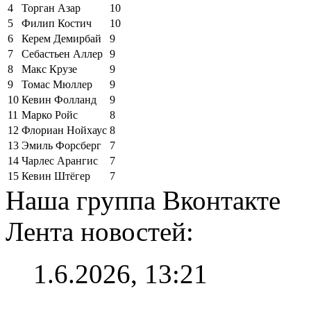
4
Торган Азар
10
5
Филип Костич
10
6
Керем Демирбай
9
7
Себастьен Аллер
9
8
Макс Крузе
9
9
Томас Мюллер
9
10
Кевин Фолланд
9
11
Марко Ройс
8
12
Флориан Нойхаус
8
13
Эмиль Форсберг
7
14
Чарлес Арангис
7
15
Кевин Штёгер
7
Наша группа Вконтакте
Лента новостей:
1.6.2026, 13:21