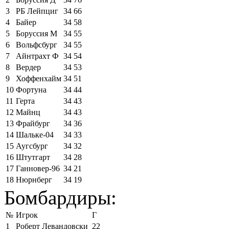
3
РБ Лейпциг
34
66
4
Байер
34
58
5
Боруссия М
34
55
6
Вольфсбург
34
55
7
Айнтрахт Ф
34
54
8
Вердер
34
53
9
Хоффенхайм
34
51
10
Фортуна
34
44
11
Герта
34
43
12
Майнц
34
43
13
Фрайбург
34
36
14
Шальке-04
34
33
15
Аугсбург
34
32
16
Штутгарт
34
28
17
Ганновер-96
34
21
18
Нюрнберг
34
19
Бомбардиры:
№
Игрок
Г
1
Роберт Левандовски
22