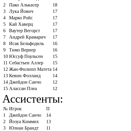
2
Пако Алькасер
18
3
Лука Йович
17
4
Марко Ройс
17
5
Кай Хаверц
17
6
Ваутер Вегорст
17
7
Андрей Крамарич
17
8
Исак Бельфодиль
16
9
Тимо Вернер
16
10
Юссуф Поульсен
15
11
Себастьен Аллер
15
12
Жан-Филипп Матета
14
13
Кевин Фолланд
14
14
Джейдон Санчо
12
15
Алассан Плеа
12
Ассистенты:
№
Игрок
П
1
Джейдон Санчо
14
2
Йозуа Киммих
13
3
Юлиан Брандт
11