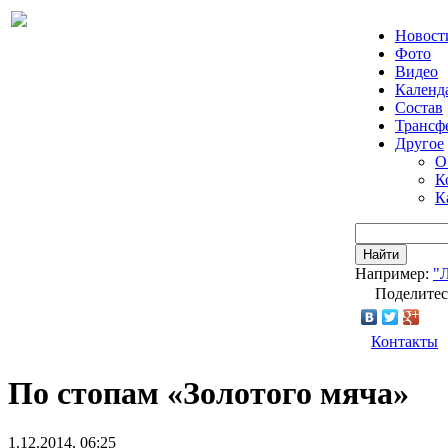
Новост
Фото
Видео
Календ
Состав
Трансф
Другое
О
К
К
Найти
Например:
"
Поделитес
Контакты
По стопам «Золотого мяча»
1.12.2014, 06:25