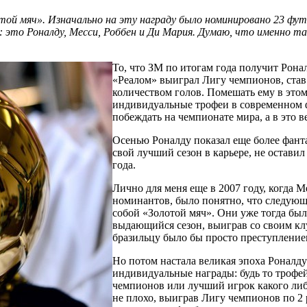
ой мяч». Изначально на эту награду было номинировано 23 футб
 это Роналду, Месси, Роббен и Ди Мария. Думаю, что именно та
То, что ЗМ по итогам года получит Рона
«Реалом» выиграл Лигу чемпионов, ста
количеством голов. Помешать ему в этом
индивидуальные трофеи в современном 
побеждать на чемпионате мира, а в это в
Осенью Роналду показал еще более фанта
свой лучший сезон в карьере, не остав
года.
Лично для меня еще в 2007 году, когда 
номинантов, было понятно, что следующ
собой «Золотой мяч». Они уже тогда бы
выдающийся сезон, выиграв со своим кл
бразильцу было бы просто преступление
Но потом настала великая эпоха Роналду
индивидуальные награды: будь то трофе
чемпионов или лучший игрок какого либ
не плохо, выиграв Лигу чемпионов по 2 р