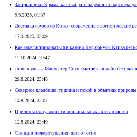
Застройщики Крыма: как выбрать надежного партнера дл
5.6.2025, 01:37
Доставка грузов из Китая: современные логистические р
17.3.2025, 23:09
Как зарегистрироваться в казино Кэт, бонусы Кэт за рег
11.10.2024, 19:47
Ливерпуль — Манчестер Сити смотреть онлайн бесплатн
29.8.2024, 23:48
Северное кладбище: тишина и покой в объятиях природы
14.8.2024, 22:07
Причины популярности оригинальных автозапчастей
12.8.2024, 23:49
Станции пожаротушения: щит от огня