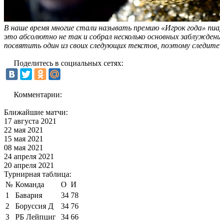
В наше время многие стали называть премию «Игрок года» пиар
это абсолютно не так и собрал несколько основных заблужде
посвятить один из своих следующих текстов, поэтому следите
Поделитесь в социальных сетях:
Комментарии:
Ближайшие матчи:
17 августа 2021
22 мая 2021
15 мая 2021
08 мая 2021
24 апреля 2021
20 апреля 2021
Турнирная таблица:
№
Команда
О
И
1
Бавария
34
78
2
Боруссия Д
34
76
3
РБ Лейпциг
34
66