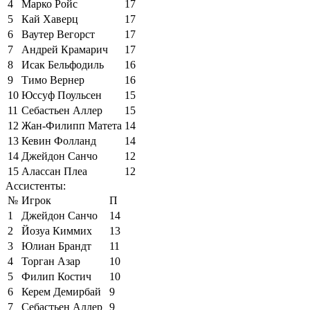
4
Марко Ройс
17
5
Кай Хаверц
17
6
Ваутер Вегорст
17
7
Андрей Крамарич
17
8
Исак Бельфодиль
16
9
Тимо Вернер
16
10
Юссуф Поульсен
15
11
Себастьен Аллер
15
12
Жан-Филипп Матета
14
13
Кевин Фолланд
14
14
Джейдон Санчо
12
15
Алассан Плеа
12
Ассистенты:
№
Игрок
П
1
Джейдон Санчо
14
2
Йозуа Киммих
13
3
Юлиан Брандт
11
4
Торган Азар
10
5
Филип Костич
10
6
Керем Демирбай
9
7
Себастьен Аллер
9