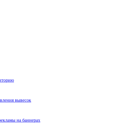
диторию
овления вывесок
екламы на баннерах