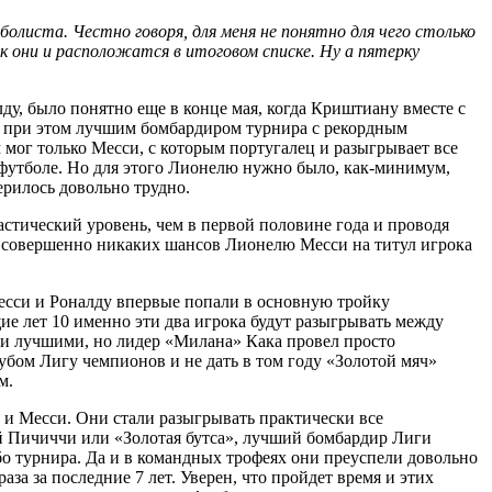
олиста. Честно говоря, для меня не понятно для чего столько
к они и расположатся в итоговом списке. Ну а пятерку
лду, было понятно еще в конце мая, когда Криштиану вместе с
в при этом лучшим бомбардиром турнира с рекордным
 мог только Месси, с которым португалец и разыгрывает все
футболе. Но для этого Лионелю нужно было, как-минимум,
ерилось довольно трудно.
стический уровень, чем в первой половине года и проводя
ил совершенно никаких шансов Лионелю Месси на титул игрока
Месси и Роналду впервые попали в основную тройку
ие лет 10 именно эти два игрока будут разыгрывать между
ли лучшими, но лидер «Милана» Кака провел просто
убом Лигу чемпионов и не дать в том году «Золотой мяч»
м.
 и Месси. Они стали разыгрывать практически все
й Пичиччи или «Золотая бутса», лучший бомбардир Лиги
о турнира. Да и в командных трофеях они преуспели довольно
аза за последние 7 лет. Уверен, что пройдет время и этих