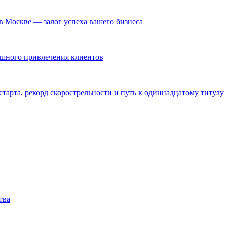
в Москве — залог успеха вашего бизнеса
ешного привлечения клиентов
тарта, рекорд скорострельности и путь к одиннадцатому титулу
тва