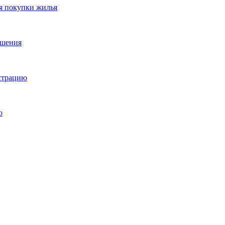
я покупки жилья
ешения
истрацию
о