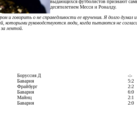
выдающихся футболистов признают самы
десятилетием Месси и Роналду.
ом и говорить о не справедливости ее вручения. Я долго думал
ний, которыми руководствуются люди, когда пытаются не согла
 за лентой.
Боруссия Д
-:-
Бавария
5:2
Фрайбург
2:2
Бавария
6:0
Майнц
2:1
Бавария
2:0