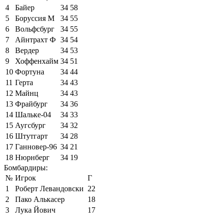
4
Байер
34
58
5
Боруссия М
34
55
6
Вольфсбург
34
55
7
Айнтрахт Ф
34
54
8
Вердер
34
53
9
Хоффенхайм
34
51
10
Фортуна
34
44
11
Герта
34
43
12
Майнц
34
43
13
Фрайбург
34
36
14
Шальке-04
34
33
15
Аугсбург
34
32
16
Штутгарт
34
28
17
Ганновер-96
34
21
18
Нюрнберг
34
19
Бомбардиры:
№
Игрок
Г
1
Роберт Левандовски
22
2
Пако Алькасер
18
3
Лука Йович
17