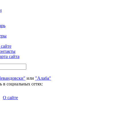
и
арь
еры
 сайте
онтакты
арта сайта
Левандовски"
или
"Алаба"
ь в социальных сетях:
О сайте