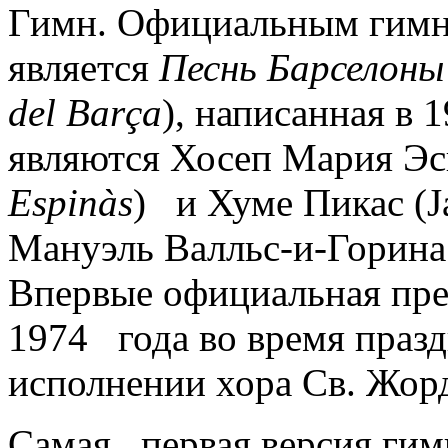
Гимн. Официальным гимн
является
Песнь Барселоны
del Barça
), написанная в 
являются Хосеп Мария Эс
Espinàs
) и Хуме Пикас (J
Мануэль Валльс-и-Горина 
Впервые официальная пре
1974 года во время празд
исполнении хора Св. Жор
Самая первая версия гим