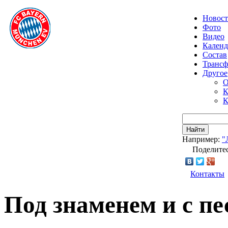
Новос
Фото
Видео
Календ
Состав
Транс
Другое
О
К
К
Найти
Например:
"
Поделитес
Контакты
Под знаменем и с пе