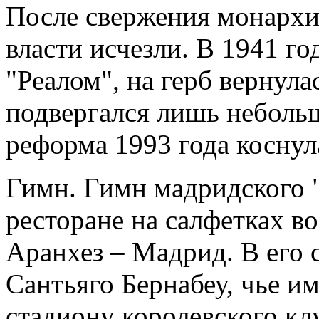
После свержения монархи
власти исчезли. В 1941 год
"Реалом", на герб вернула
подвергался лишь неболь
реформа 1993 года косну
Гимн. Гимн мадридского "
ресторане на салфетках в
Аранхез – Мадрид. В его 
Сантьяго Бернабеу, чье и
стадиону королевского к