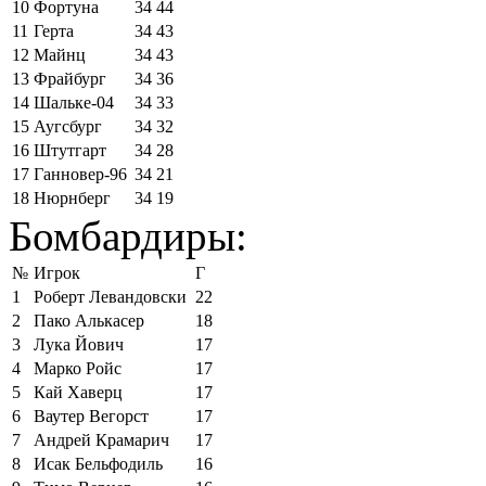
10
Фортуна
34
44
11
Герта
34
43
12
Майнц
34
43
13
Фрайбург
34
36
14
Шальке-04
34
33
15
Аугсбург
34
32
16
Штутгарт
34
28
17
Ганновер-96
34
21
18
Нюрнберг
34
19
Бомбардиры:
№
Игрок
Г
1
Роберт Левандовски
22
2
Пако Алькасер
18
3
Лука Йович
17
4
Марко Ройс
17
5
Кай Хаверц
17
6
Ваутер Вегорст
17
7
Андрей Крамарич
17
8
Исак Бельфодиль
16