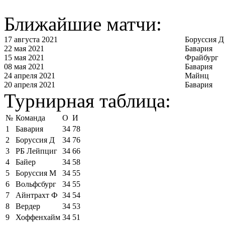
Ближайшие матчи:
17 августа 2021
Боруссия Д
22 мая 2021
Бавария
15 мая 2021
Фрайбург
08 мая 2021
Бавария
24 апреля 2021
Майнц
20 апреля 2021
Бавария
Турнирная таблица:
№
Команда
О
И
1
Бавария
34
78
2
Боруссия Д
34
76
3
РБ Лейпциг
34
66
4
Байер
34
58
5
Боруссия М
34
55
6
Вольфсбург
34
55
7
Айнтрахт Ф
34
54
8
Вердер
34
53
9
Хоффенхайм
34
51