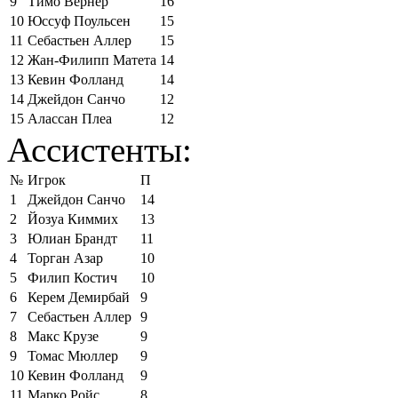
9
Тимо Вернер
16
10
Юссуф Поульсен
15
11
Себастьен Аллер
15
12
Жан-Филипп Матета
14
13
Кевин Фолланд
14
14
Джейдон Санчо
12
15
Алассан Плеа
12
Ассистенты:
№
Игрок
П
1
Джейдон Санчо
14
2
Йозуа Киммих
13
3
Юлиан Брандт
11
4
Торган Азар
10
5
Филип Костич
10
6
Керем Демирбай
9
7
Себастьен Аллер
9
8
Макс Крузе
9
9
Томас Мюллер
9
10
Кевин Фолланд
9
11
Марко Ройс
8