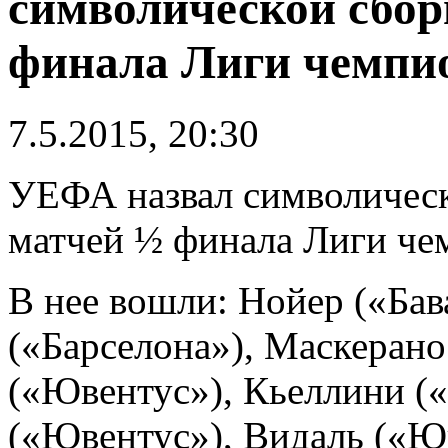
символической сбор
финала Лиги чемпи
7.5.2015, 20:30
УЕФА назвал символичес
матчей ½ финала Лиги че
В нее вошли: Нойер («Ба
(«Барселона»), Маскерано
(«Ювентус»), Кьеллини 
(«Ювентус»), Видаль («Ю