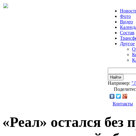
Новост
Фото
Видео
Календ
Состав
Трансф
Другое
О
К
К
Найти
Например:
"
Поделитес
Контакты
«Реал» остался без 