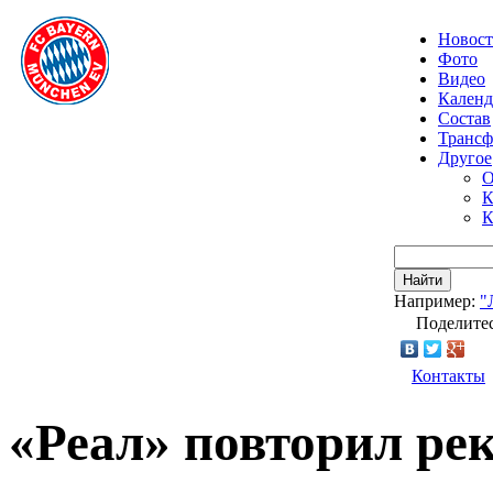
Новос
Фото
Видео
Календ
Состав
Транс
Другое
О
К
К
Найти
Например:
"
Поделитес
Контакты
«Реал» повторил ре