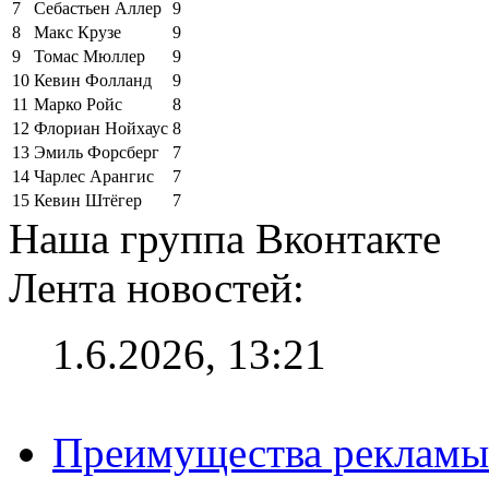
7
Себастьен Аллер
9
8
Макс Крузе
9
9
Томас Мюллер
9
10
Кевин Фолланд
9
11
Марко Ройс
8
12
Флориан Нойхаус
8
13
Эмиль Форсберг
7
14
Чарлес Арангис
7
15
Кевин Штёгер
7
Наша группа Вконтакте
Лента новостей:
1.6.2026, 13:21
Преимущества рекламы