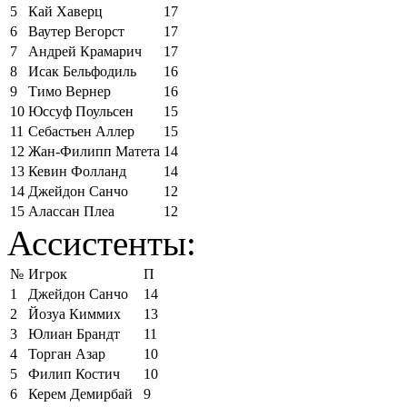
5
Кай Хаверц
17
6
Ваутер Вегорст
17
7
Андрей Крамарич
17
8
Исак Бельфодиль
16
9
Тимо Вернер
16
10
Юссуф Поульсен
15
11
Себастьен Аллер
15
12
Жан-Филипп Матета
14
13
Кевин Фолланд
14
14
Джейдон Санчо
12
15
Алассан Плеа
12
Ассистенты:
№
Игрок
П
1
Джейдон Санчо
14
2
Йозуа Киммих
13
3
Юлиан Брандт
11
4
Торган Азар
10
5
Филип Костич
10
6
Керем Демирбай
9