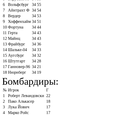
6
Вольфсбург
34
55
7
Айнтрахт Ф
34
54
8
Вердер
34
53
9
Хоффенхайм
34
51
10
Фортуна
34
44
11
Герта
34
43
12
Майнц
34
43
13
Фрайбург
34
36
14
Шальке-04
34
33
15
Аугсбург
34
32
16
Штутгарт
34
28
17
Ганновер-96
34
21
18
Нюрнберг
34
19
Бомбардиры:
№
Игрок
Г
1
Роберт Левандовски
22
2
Пако Алькасер
18
3
Лука Йович
17
4
Марко Ройс
17