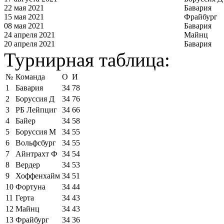
22 мая 2021
Бавария
15 мая 2021
Фрайбург
08 мая 2021
Бавария
24 апреля 2021
Майнц
20 апреля 2021
Бавария
Турнирная таблица:
№
Команда
О
И
1
Бавария
34
78
2
Боруссия Д
34
76
3
РБ Лейпциг
34
66
4
Байер
34
58
5
Боруссия М
34
55
6
Вольфсбург
34
55
7
Айнтрахт Ф
34
54
8
Вердер
34
53
9
Хоффенхайм
34
51
10
Фортуна
34
44
11
Герта
34
43
12
Майнц
34
43
13
Фрайбург
34
36