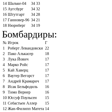
14
Шальке-04
34
33
15
Аугсбург
34
32
16
Штутгарт
34
28
17
Ганновер-96
34
21
18
Нюрнберг
34
19
Бомбардиры:
№
Игрок
Г
1
Роберт Левандовски
22
2
Пако Алькасер
18
3
Лука Йович
17
4
Марко Ройс
17
5
Кай Хаверц
17
6
Ваутер Вегорст
17
7
Андрей Крамарич
17
8
Исак Бельфодиль
16
9
Тимо Вернер
16
10
Юссуф Поульсен
15
11
Себастьен Аллер
15
12
Жан-Филипп Матета
14