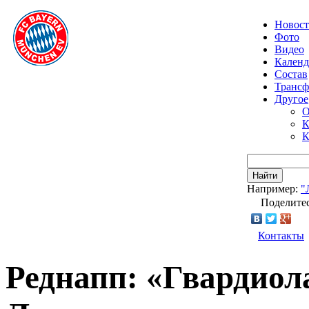
Новос
Фото
Видео
Календ
Состав
Транс
Другое
О
К
К
Найти
Например:
"
Поделитес
Контакты
Реднапп: «Гвардиол