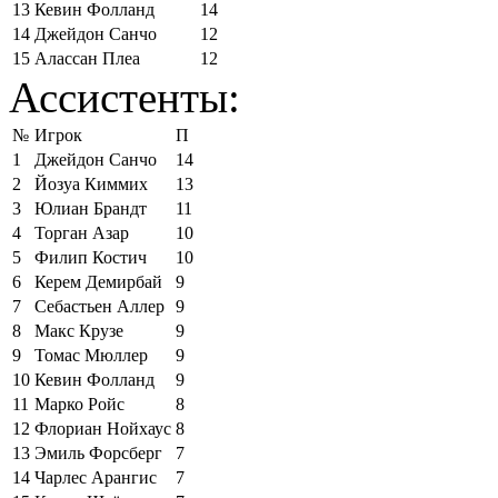
13
Кевин Фолланд
14
14
Джейдон Санчо
12
15
Алассан Плеа
12
Ассистенты:
№
Игрок
П
1
Джейдон Санчо
14
2
Йозуа Киммих
13
3
Юлиан Брандт
11
4
Торган Азар
10
5
Филип Костич
10
6
Керем Демирбай
9
7
Себастьен Аллер
9
8
Макс Крузе
9
9
Томас Мюллер
9
10
Кевин Фолланд
9
11
Марко Ройс
8
12
Флориан Нойхаус
8
13
Эмиль Форсберг
7
14
Чарлес Арангис
7