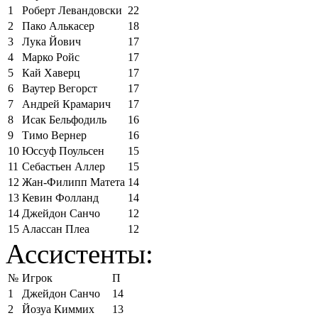
1
Роберт Левандовски
22
2
Пако Алькасер
18
3
Лука Йович
17
4
Марко Ройс
17
5
Кай Хаверц
17
6
Ваутер Вегорст
17
7
Андрей Крамарич
17
8
Исак Бельфодиль
16
9
Тимо Вернер
16
10
Юссуф Поульсен
15
11
Себастьен Аллер
15
12
Жан-Филипп Матета
14
13
Кевин Фолланд
14
14
Джейдон Санчо
12
15
Алассан Плеа
12
Ассистенты:
№
Игрок
П
1
Джейдон Санчо
14
2
Йозуа Киммих
13