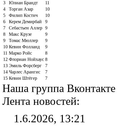
3
Юлиан Брандт
11
4
Торган Азар
10
5
Филип Костич
10
6
Керем Демирбай
9
7
Себастьен Аллер
9
8
Макс Крузе
9
9
Томас Мюллер
9
10
Кевин Фолланд
9
11
Марко Ройс
8
12
Флориан Нойхаус
8
13
Эмиль Форсберг
7
14
Чарлес Арангис
7
15
Кевин Штёгер
7
Наша группа Вконтакте
Лента новостей:
1.6.2026, 13:21