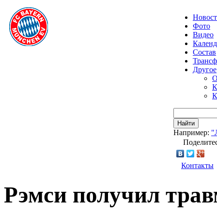
Новос
Фото
Видео
Календ
Состав
Транс
Другое
О
К
К
Найти
Например:
"
Поделитес
Контакты
Рэмси получил трав