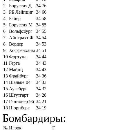
2
Боруссия Д
34
76
3
РБ Лейпциг
34
66
4
Байер
34
58
5
Боруссия М
34
55
6
Вольфсбург
34
55
7
Айнтрахт Ф
34
54
8
Вердер
34
53
9
Хоффенхайм
34
51
10
Фортуна
34
44
11
Герта
34
43
12
Майнц
34
43
13
Фрайбург
34
36
14
Шальке-04
34
33
15
Аугсбург
34
32
16
Штутгарт
34
28
17
Ганновер-96
34
21
18
Нюрнберг
34
19
Бомбардиры:
№
Игрок
Г