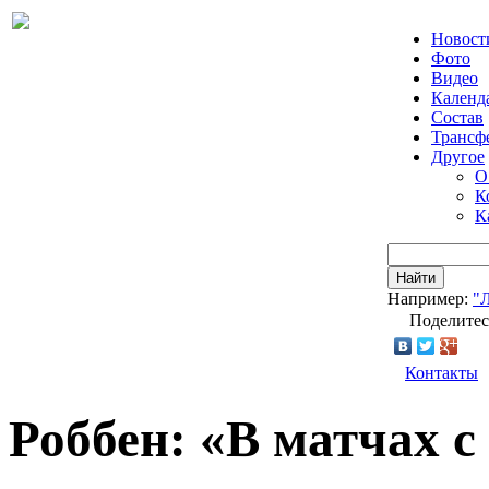
Новост
Фото
Видео
Календ
Состав
Трансф
Другое
О
К
К
Найти
Например:
"
Поделитес
Контакты
Роббен: «В матчах 