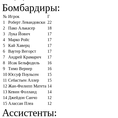
Бомбардиры:
№
Игрок
Г
1
Роберт Левандовски
22
2
Пако Алькасер
18
3
Лука Йович
17
4
Марко Ройс
17
5
Кай Хаверц
17
6
Ваутер Вегорст
17
7
Андрей Крамарич
17
8
Исак Бельфодиль
16
9
Тимо Вернер
16
10
Юссуф Поульсен
15
11
Себастьен Аллер
15
12
Жан-Филипп Матета
14
13
Кевин Фолланд
14
14
Джейдон Санчо
12
15
Алассан Плеа
12
Ассистенты: