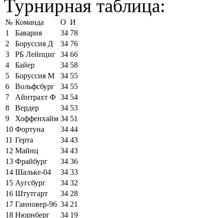
Турнирная таблица:
№
Команда
О
И
1
Бавария
34
78
2
Боруссия Д
34
76
3
РБ Лейпциг
34
66
4
Байер
34
58
5
Боруссия М
34
55
6
Вольфсбург
34
55
7
Айнтрахт Ф
34
54
8
Вердер
34
53
9
Хоффенхайм
34
51
10
Фортуна
34
44
11
Герта
34
43
12
Майнц
34
43
13
Фрайбург
34
36
14
Шальке-04
34
33
15
Аугсбург
34
32
16
Штутгарт
34
28
17
Ганновер-96
34
21
18
Нюрнберг
34
19