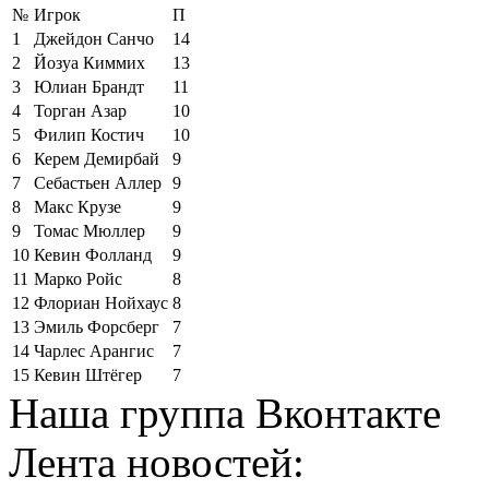
№
Игрок
П
1
Джейдон Санчо
14
2
Йозуа Киммих
13
3
Юлиан Брандт
11
4
Торган Азар
10
5
Филип Костич
10
6
Керем Демирбай
9
7
Себастьен Аллер
9
8
Макс Крузе
9
9
Томас Мюллер
9
10
Кевин Фолланд
9
11
Марко Ройс
8
12
Флориан Нойхаус
8
13
Эмиль Форсберг
7
14
Чарлес Арангис
7
15
Кевин Штёгер
7
Наша группа Вконтакте
Лента новостей: