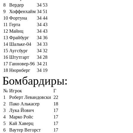
8
Вердер
34
53
9
Хоффенхайм
34
51
10
Фортуна
34
44
11
Герта
34
43
12
Майнц
34
43
13
Фрайбург
34
36
14
Шальке-04
34
33
15
Аугсбург
34
32
16
Штутгарт
34
28
17
Ганновер-96
34
21
18
Нюрнберг
34
19
Бомбардиры:
№
Игрок
Г
1
Роберт Левандовски
22
2
Пако Алькасер
18
3
Лука Йович
17
4
Марко Ройс
17
5
Кай Хаверц
17
6
Ваутер Вегорст
17