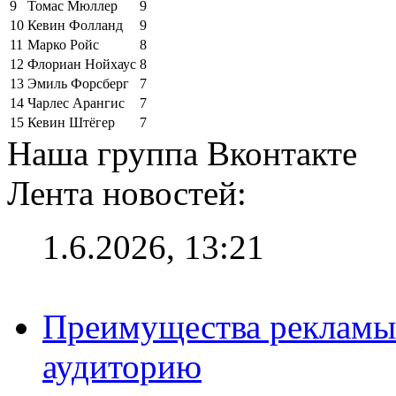
9
Томас Мюллер
9
10
Кевин Фолланд
9
11
Марко Ройс
8
12
Флориан Нойхаус
8
13
Эмиль Форсберг
7
14
Чарлес Арангис
7
15
Кевин Штёгер
7
Наша группа Вконтакте
Лента новостей:
1.6.2026, 13:21
Преимущества рекламы
аудиторию