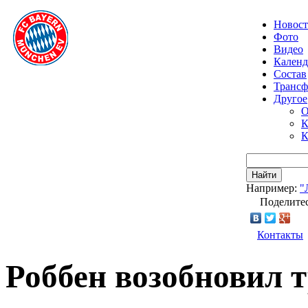
Новос
Фото
Видео
Календ
Состав
Транс
Другое
О
К
К
Найти
Например:
"
Поделитес
Контакты
Роббен возобновил 