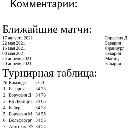
Комментарии:
Ближайшие матчи:
17 августа 2021
Боруссия Д
22 мая 2021
Бавария
15 мая 2021
Фрайбург
08 мая 2021
Бавария
24 апреля 2021
Майнц
20 апреля 2021
Бавария
Турнирная таблица:
№
Команда
О
И
1
Бавария
34
78
2
Боруссия Д
34
76
3
РБ Лейпциг
34
66
4
Байер
34
58
5
Боруссия М
34
55
6
Вольфсбург
34
55
7
Айнтрахт Ф
34
54