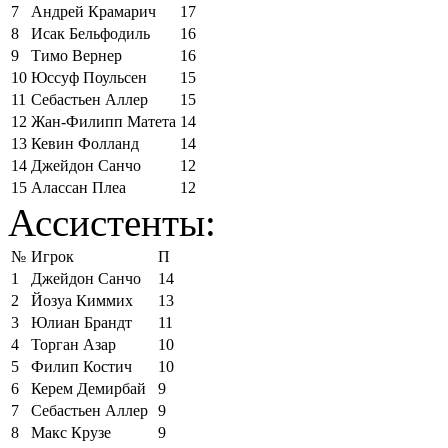
7
Андрей Крамарич
17
8
Исак Бельфодиль
16
9
Тимо Вернер
16
10
Юссуф Поульсен
15
11
Себастьен Аллер
15
12
Жан-Филипп Матета
14
13
Кевин Фолланд
14
14
Джейдон Санчо
12
15
Алассан Плеа
12
Ассистенты:
№
Игрок
П
1
Джейдон Санчо
14
2
Йозуа Киммих
13
3
Юлиан Брандт
11
4
Торган Азар
10
5
Филип Костич
10
6
Керем Демирбай
9
7
Себастьен Аллер
9
8
Макс Крузе
9