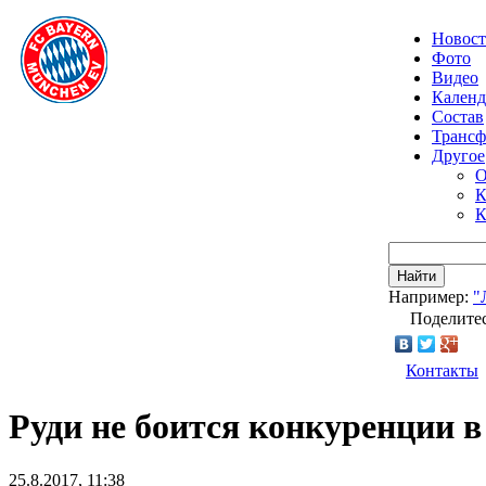
Новос
Фото
Видео
Календ
Состав
Транс
Другое
О
К
К
Найти
Например:
"
Поделитес
Контакты
Руди не боится конкуренции 
25.8.2017, 11:38