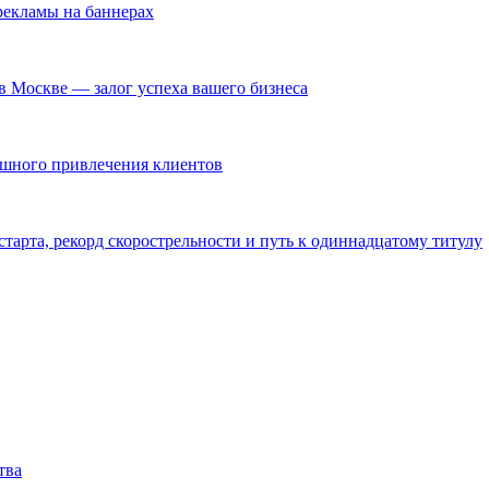
екламы на баннерах
в Москве — залог успеха вашего бизнеса
ешного привлечения клиентов
тарта, рекорд скорострельности и путь к одиннадцатому титулу
тва