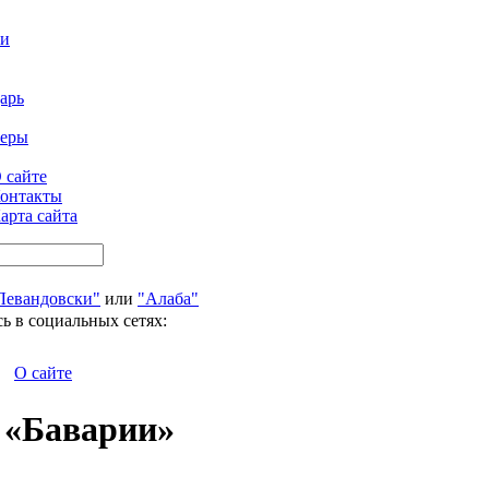
ти
арь
феры
 сайте
онтакты
арта сайта
Левандовски"
или
"Алаба"
ь в социальных сетях:
О сайте
в «Баварии»