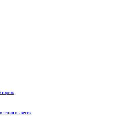
диторию
овления вывесок