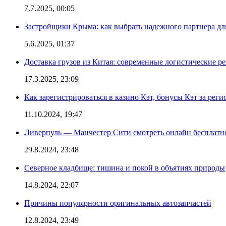
7.7.2025, 00:05
Застройщики Крыма: как выбрать надежного партнера дл
5.6.2025, 01:37
Доставка грузов из Китая: современные логистические р
17.3.2025, 23:09
Как зарегистрироваться в казино Кэт, бонусы Кэт за рег
11.10.2024, 19:47
Ливерпуль — Манчестер Сити смотреть онлайн бесплатн
29.8.2024, 23:48
Северное кладбище: тишина и покой в объятиях природы
14.8.2024, 22:07
Причины популярности оригинальных автозапчастей
12.8.2024, 23:49