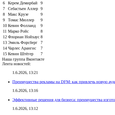
6
Керем Демирбай
9
7
Себастьен Аллер
9
8
Макс Крузе
9
9
Томас Мюллер
9
10
Кевин Фолланд
9
11
Марко Ройс
8
12
Флориан Нойхаус
8
13
Эмиль Форсберг
7
14
Чарлес Арангис
7
15
Кевин Штёгер
7
Наша группа Вконтакте
Лента новостей:
1.6.2026, 13:21
Преимущества рекламы на DFM: как привлечь новую ау
1.6.2026, 13:16
Эффективные решения для бизнеса: преимущества изгот
1.6.2026, 13:12