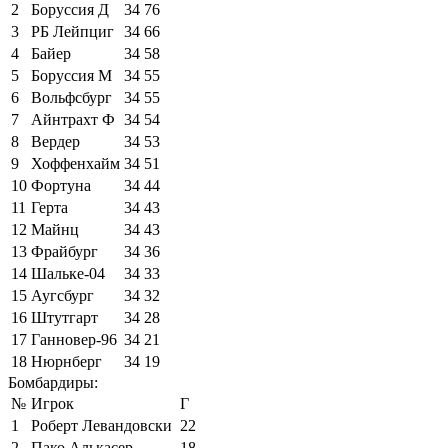
2
Боруссия Д
34
76
3
РБ Лейпциг
34
66
4
Байер
34
58
5
Боруссия М
34
55
6
Вольфсбург
34
55
7
Айнтрахт Ф
34
54
8
Вердер
34
53
9
Хоффенхайм
34
51
10
Фортуна
34
44
11
Герта
34
43
12
Майнц
34
43
13
Фрайбург
34
36
14
Шальке-04
34
33
15
Аугсбург
34
32
16
Штутгарт
34
28
17
Ганновер-96
34
21
18
Нюрнберг
34
19
Бомбардиры:
№
Игрок
Г
1
Роберт Левандовски
22
2
Пако Алькасер
18