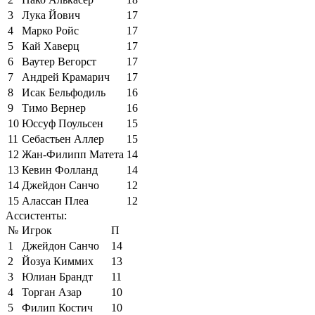
3
Лука Йович
17
4
Марко Ройс
17
5
Кай Хаверц
17
6
Ваутер Вегорст
17
7
Андрей Крамарич
17
8
Исак Бельфодиль
16
9
Тимо Вернер
16
10
Юссуф Поульсен
15
11
Себастьен Аллер
15
12
Жан-Филипп Матета
14
13
Кевин Фолланд
14
14
Джейдон Санчо
12
15
Алассан Плеа
12
Ассистенты:
№
Игрок
П
1
Джейдон Санчо
14
2
Йозуа Киммих
13
3
Юлиан Брандт
11
4
Торган Азар
10
5
Филип Костич
10