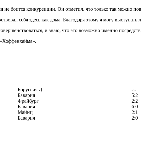
ди
не боится конкуренции. Он отметил, что только так можно пов
вствовал себя здесь как дома. Благодаря этому я могу выступат
совершенствоваться, и знаю, что это возможно именно посредств
 «Хоффенхайма».
Боруссия Д
-:-
Бавария
5:2
Фрайбург
2:2
Бавария
6:0
Майнц
2:1
Бавария
2:0