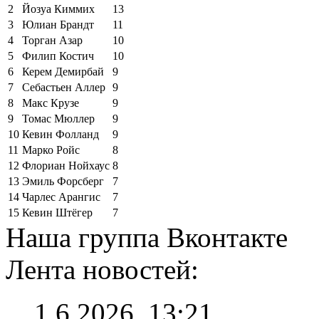
2
Йозуа Киммих
13
3
Юлиан Брандт
11
4
Торган Азар
10
5
Филип Костич
10
6
Керем Демирбай
9
7
Себастьен Аллер
9
8
Макс Крузе
9
9
Томас Мюллер
9
10
Кевин Фолланд
9
11
Марко Ройс
8
12
Флориан Нойхаус
8
13
Эмиль Форсберг
7
14
Чарлес Арангис
7
15
Кевин Штёгер
7
Наша группа Вконтакте
Лента новостей:
1.6.2026, 13:21