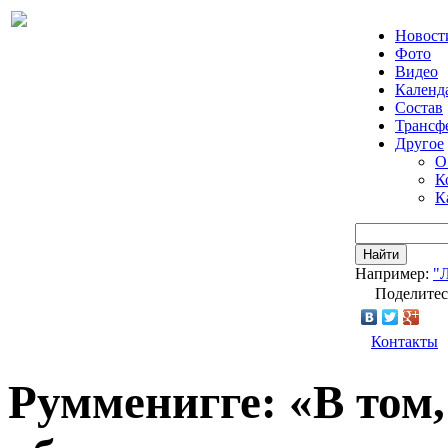
Новост
Фото
Видео
Календ
Состав
Трансф
Другое
О
К
К
Найти
Например:
"
Поделитес
Контакты
Румменигге: «В том