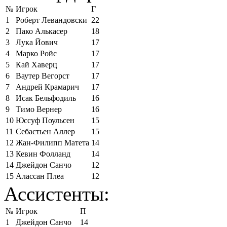
№
Игрок
Г
1
Роберт Левандовски
22
2
Пако Алькасер
18
3
Лука Йович
17
4
Марко Ройс
17
5
Кай Хаверц
17
6
Ваутер Вегорст
17
7
Андрей Крамарич
17
8
Исак Бельфодиль
16
9
Тимо Вернер
16
10
Юссуф Поульсен
15
11
Себастьен Аллер
15
12
Жан-Филипп Матета
14
13
Кевин Фолланд
14
14
Джейдон Санчо
12
15
Алассан Плеа
12
Ассистенты:
№
Игрок
П
1
Джейдон Санчо
14