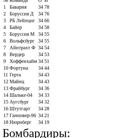
№
Команда
О
И
1
Бавария
34
78
2
Боруссия Д
34
76
3
РБ Лейпциг
34
66
4
Байер
34
58
5
Боруссия М
34
55
6
Вольфсбург
34
55
7
Айнтрахт Ф
34
54
8
Вердер
34
53
9
Хоффенхайм
34
51
10
Фортуна
34
44
11
Герта
34
43
12
Майнц
34
43
13
Фрайбург
34
36
14
Шальке-04
34
33
15
Аугсбург
34
32
16
Штутгарт
34
28
17
Ганновер-96
34
21
18
Нюрнберг
34
19
Бомбардиры: