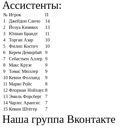
Ассистенты:
№
Игрок
П
1
Джейдон Санчо
14
2
Йозуа Киммих
13
3
Юлиан Брандт
11
4
Торган Азар
10
5
Филип Костич
10
6
Керем Демирбай
9
7
Себастьен Аллер
9
8
Макс Крузе
9
9
Томас Мюллер
9
10
Кевин Фолланд
9
11
Марко Ройс
8
12
Флориан Нойхаус
8
13
Эмиль Форсберг
7
14
Чарлес Арангис
7
15
Кевин Штёгер
7
Наша группа Вконтакте