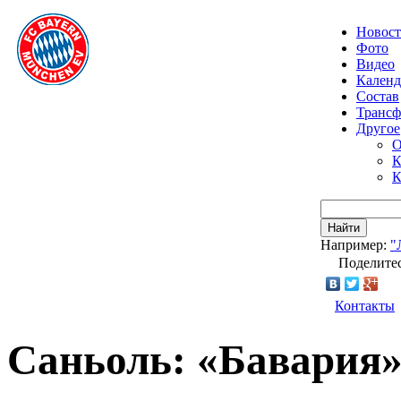
Новос
Фото
Видео
Календ
Состав
Транс
Другое
О
К
К
Найти
Например:
"
Поделитес
Контакты
Саньоль: «Бавария»