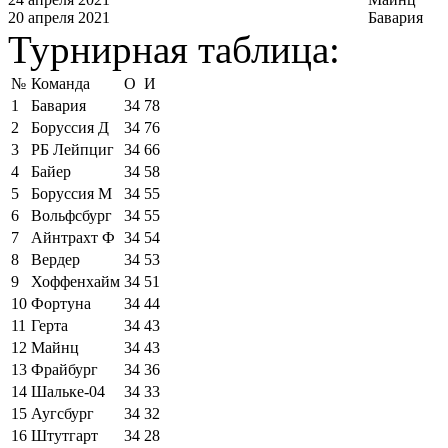
20 апреля 2021
Бавария
Турнирная таблица:
№
Команда
О
И
1
Бавария
34
78
2
Боруссия Д
34
76
3
РБ Лейпциг
34
66
4
Байер
34
58
5
Боруссия М
34
55
6
Вольфсбург
34
55
7
Айнтрахт Ф
34
54
8
Вердер
34
53
9
Хоффенхайм
34
51
10
Фортуна
34
44
11
Герта
34
43
12
Майнц
34
43
13
Фрайбург
34
36
14
Шальке-04
34
33
15
Аугсбург
34
32
16
Штутгарт
34
28