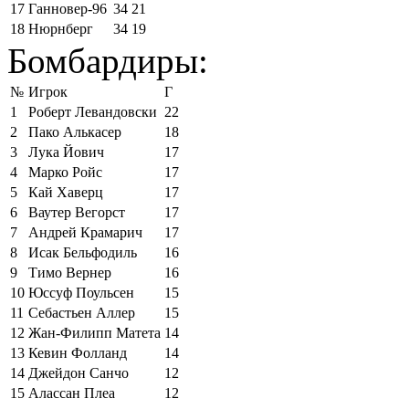
17
Ганновер-96
34
21
18
Нюрнберг
34
19
Бомбардиры:
№
Игрок
Г
1
Роберт Левандовски
22
2
Пако Алькасер
18
3
Лука Йович
17
4
Марко Ройс
17
5
Кай Хаверц
17
6
Ваутер Вегорст
17
7
Андрей Крамарич
17
8
Исак Бельфодиль
16
9
Тимо Вернер
16
10
Юссуф Поульсен
15
11
Себастьен Аллер
15
12
Жан-Филипп Матета
14
13
Кевин Фолланд
14
14
Джейдон Санчо
12
15
Алассан Плеа
12