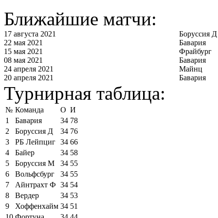
Ближайшие матчи:
17 августа 2021
Боруссия Д
22 мая 2021
Бавария
15 мая 2021
Фрайбург
08 мая 2021
Бавария
24 апреля 2021
Майнц
20 апреля 2021
Бавария
Турнирная таблица:
№
Команда
О
И
1
Бавария
34
78
2
Боруссия Д
34
76
3
РБ Лейпциг
34
66
4
Байер
34
58
5
Боруссия М
34
55
6
Вольфсбург
34
55
7
Айнтрахт Ф
34
54
8
Вердер
34
53
9
Хоффенхайм
34
51
10
Фортуна
34
44