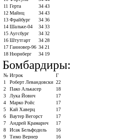
11
Герта
34
43
12
Майнц
34
43
13
Фрайбург
34
36
14
Шальке-04
34
33
15
Аугсбург
34
32
16
Штутгарт
34
28
17
Ганновер-96
34
21
18
Нюрнберг
34
19
Бомбардиры:
№
Игрок
Г
1
Роберт Левандовски
22
2
Пако Алькасер
18
3
Лука Йович
17
4
Марко Ройс
17
5
Кай Хаверц
17
6
Ваутер Вегорст
17
7
Андрей Крамарич
17
8
Исак Бельфодиль
16
9
Тимо Вернер
16