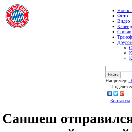
Новос
Фото
Видео
Календ
Состав
Транс
Другое
О
К
К
Найти
Например:
"
Поделитес
Контакты
Саншеш отправился 