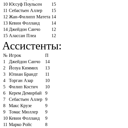
10
Юссуф Поульсен
15
11
Себастьен Аллер
15
12
Жан-Филипп Матета
14
13
Кевин Фолланд
14
14
Джейдон Санчо
12
15
Алассан Плеа
12
Ассистенты:
№
Игрок
П
1
Джейдон Санчо
14
2
Йозуа Киммих
13
3
Юлиан Брандт
11
4
Торган Азар
10
5
Филип Костич
10
6
Керем Демирбай
9
7
Себастьен Аллер
9
8
Макс Крузе
9
9
Томас Мюллер
9
10
Кевин Фолланд
9
11
Марко Ройс
8