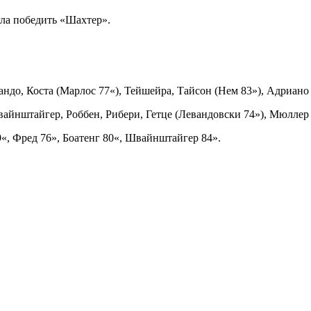
ла победить «Шахтер».
ндо, Коста (Марлос 77«), Тейшейра, Тайсон (Нем 83»), Адриано 
Швайнштайгер, Роббен, Рибери, Гетце (Левандовски 74»), Мюллер 
9«, Фред 76», Боатенг 80«, Швайнштайгер 84».