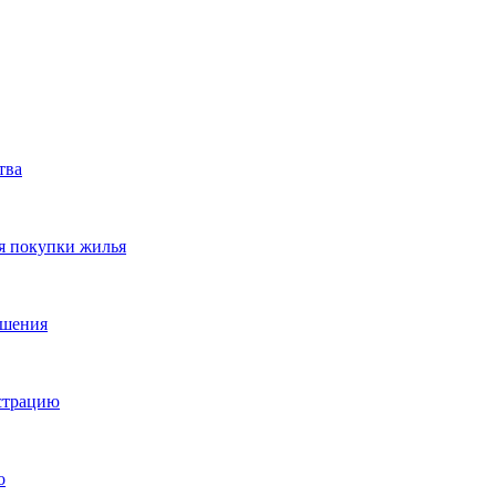
тва
я покупки жилья
ешения
истрацию
о