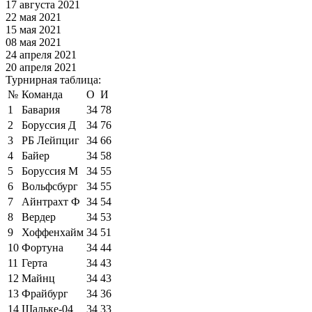
17 августа 2021
22 мая 2021
15 мая 2021
08 мая 2021
24 апреля 2021
20 апреля 2021
Турнирная таблица:
№
Команда
О
И
1
Бавария
34
78
2
Боруссия Д
34
76
3
РБ Лейпциг
34
66
4
Байер
34
58
5
Боруссия М
34
55
6
Вольфсбург
34
55
7
Айнтрахт Ф
34
54
8
Вердер
34
53
9
Хоффенхайм
34
51
10
Фортуна
34
44
11
Герта
34
43
12
Майнц
34
43
13
Фрайбург
34
36
14
Шальке-04
34
33