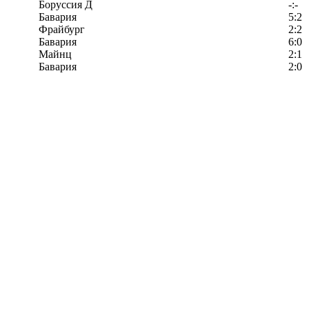
Боруссия Д
-:-
Бавария
5:2
Фрайбург
2:2
Бавария
6:0
Майнц
2:1
Бавария
2:0