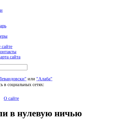
ти
арь
феры
 сайте
онтакты
арта сайта
Левандовски"
или
"Алаба"
ь в социальных сетях:
О сайте
ли в нулевую ничью