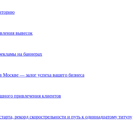
диторию
овления вывесок
екламы на баннерах
в Москве — залог успеха вашего бизнеса
ешного привлечения клиентов
тарта, рекорд скорострельности и путь к одиннадцатому титулу