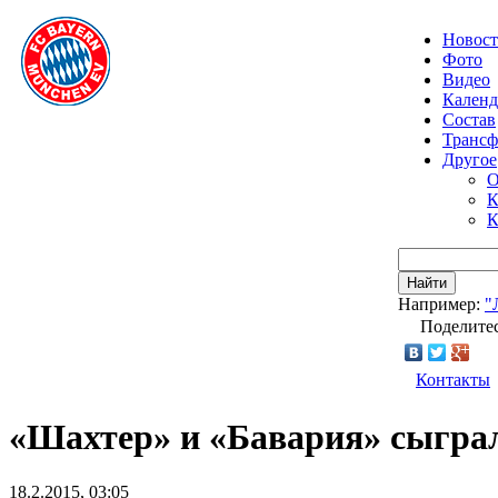
Новос
Фото
Видео
Календ
Состав
Транс
Другое
О
К
К
Найти
Например:
"
Поделитес
Контакты
«Шахтер» и «Бавария» сыгра
18.2.2015, 03:05