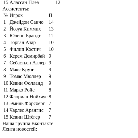
15
Алассан Плеа
12
Ассистенты:
№
Игрок
П
1
Джейдон Санчо
14
2
Йозуа Киммих
13
3
Юлиан Брандт
11
4
Торган Азар
10
5
Филип Костич
10
6
Керем Демирбай
9
7
Себастьен Аллер
9
8
Макс Крузе
9
9
Томас Мюллер
9
10
Кевин Фолланд
9
11
Марко Ройс
8
12
Флориан Нойхаус
8
13
Эмиль Форсберг
7
14
Чарлес Арангис
7
15
Кевин Штёгер
7
Наша группа Вконтакте
Лента новостей: