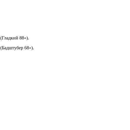
(Гладкий 88«).
(Бадштубер 68«).