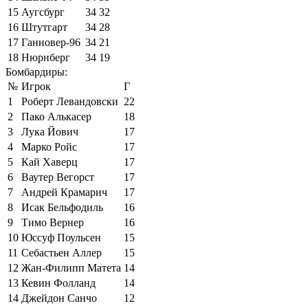
15
Аугсбург
34
32
16
Штутгарт
34
28
17
Ганновер-96
34
21
18
Нюрнберг
34
19
Бомбардиры:
№
Игрок
Г
1
Роберт Левандовски
22
2
Пако Алькасер
18
3
Лука Йович
17
4
Марко Ройс
17
5
Кай Хаверц
17
6
Ваутер Вегорст
17
7
Андрей Крамарич
17
8
Исак Бельфодиль
16
9
Тимо Вернер
16
10
Юссуф Поульсен
15
11
Себастьен Аллер
15
12
Жан-Филипп Матета
14
13
Кевин Фолланд
14
14
Джейдон Санчо
12