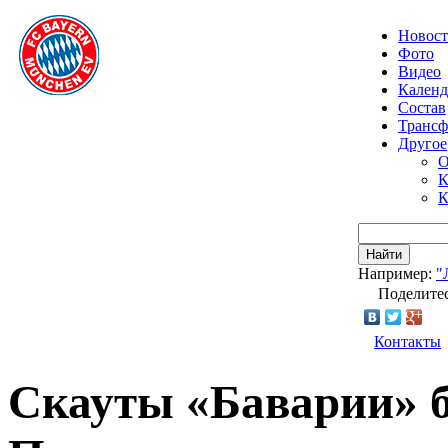
Новос
Фото
Видео
Календ
Состав
Транс
Другое
О
К
К
Найти
Например:
"
Поделитес
Контакты
Скауты «Баварии» б