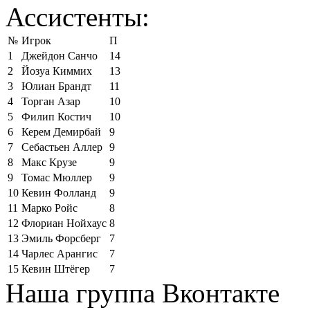
Ассистенты:
№
Игрок
П
1
Джейдон Санчо
14
2
Йозуа Киммих
13
3
Юлиан Брандт
11
4
Торган Азар
10
5
Филип Костич
10
6
Керем Демирбай
9
7
Себастьен Аллер
9
8
Макс Крузе
9
9
Томас Мюллер
9
10
Кевин Фолланд
9
11
Марко Ройс
8
12
Флориан Нойхаус
8
13
Эмиль Форсберг
7
14
Чарлес Арангис
7
15
Кевин Штёгер
7
Наша группа Вконтакте