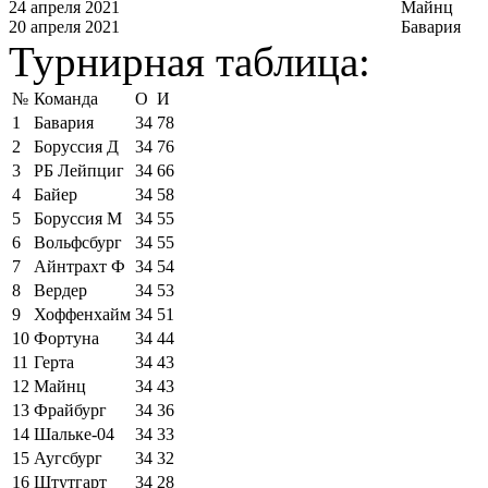
24 апреля 2021
Майнц
20 апреля 2021
Бавария
Турнирная таблица:
№
Команда
О
И
1
Бавария
34
78
2
Боруссия Д
34
76
3
РБ Лейпциг
34
66
4
Байер
34
58
5
Боруссия М
34
55
6
Вольфсбург
34
55
7
Айнтрахт Ф
34
54
8
Вердер
34
53
9
Хоффенхайм
34
51
10
Фортуна
34
44
11
Герта
34
43
12
Майнц
34
43
13
Фрайбург
34
36
14
Шальке-04
34
33
15
Аугсбург
34
32
16
Штутгарт
34
28