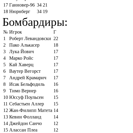
17
Ганновер-96
34
21
18
Нюрнберг
34
19
Бомбардиры:
№
Игрок
Г
1
Роберт Левандовски
22
2
Пако Алькасер
18
3
Лука Йович
17
4
Марко Ройс
17
5
Кай Хаверц
17
6
Ваутер Вегорст
17
7
Андрей Крамарич
17
8
Исак Бельфодиль
16
9
Тимо Вернер
16
10
Юссуф Поульсен
15
11
Себастьен Аллер
15
12
Жан-Филипп Матета
14
13
Кевин Фолланд
14
14
Джейдон Санчо
12
15
Алассан Плеа
12