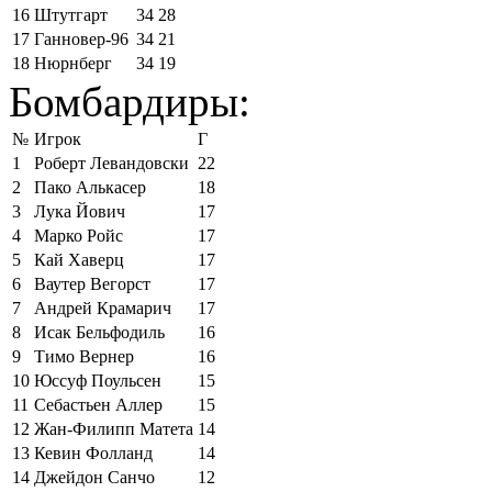
16
Штутгарт
34
28
17
Ганновер-96
34
21
18
Нюрнберг
34
19
Бомбардиры:
№
Игрок
Г
1
Роберт Левандовски
22
2
Пако Алькасер
18
3
Лука Йович
17
4
Марко Ройс
17
5
Кай Хаверц
17
6
Ваутер Вегорст
17
7
Андрей Крамарич
17
8
Исак Бельфодиль
16
9
Тимо Вернер
16
10
Юссуф Поульсен
15
11
Себастьен Аллер
15
12
Жан-Филипп Матета
14
13
Кевин Фолланд
14
14
Джейдон Санчо
12