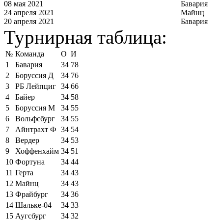
08 мая 2021
Бавария
24 апреля 2021
Майнц
20 апреля 2021
Бавария
Турнирная таблица:
№
Команда
О
И
1
Бавария
34
78
2
Боруссия Д
34
76
3
РБ Лейпциг
34
66
4
Байер
34
58
5
Боруссия М
34
55
6
Вольфсбург
34
55
7
Айнтрахт Ф
34
54
8
Вердер
34
53
9
Хоффенхайм
34
51
10
Фортуна
34
44
11
Герта
34
43
12
Майнц
34
43
13
Фрайбург
34
36
14
Шальке-04
34
33
15
Аугсбург
34
32