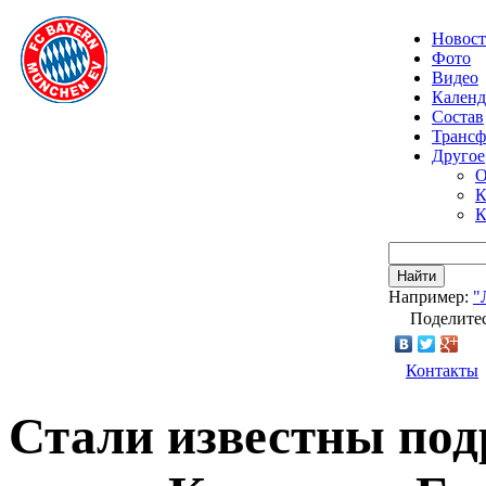
Новос
Фото
Видео
Календ
Состав
Транс
Другое
О
К
К
Найти
Например:
"
Поделитес
Контакты
Стали известны под