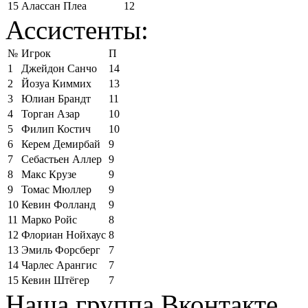
15
Алассан Плеа
12
Ассистенты:
№
Игрок
П
1
Джейдон Санчо
14
2
Йозуа Киммих
13
3
Юлиан Брандт
11
4
Торган Азар
10
5
Филип Костич
10
6
Керем Демирбай
9
7
Себастьен Аллер
9
8
Макс Крузе
9
9
Томас Мюллер
9
10
Кевин Фолланд
9
11
Марко Ройс
8
12
Флориан Нойхаус
8
13
Эмиль Форсберг
7
14
Чарлес Арангис
7
15
Кевин Штёгер
7
Наша группа Вконтакте