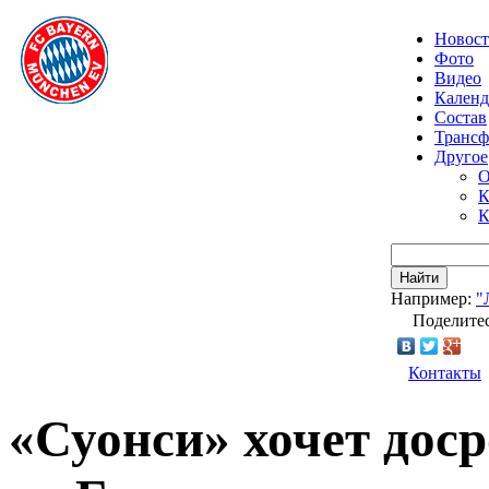
Новос
Фото
Видео
Календ
Состав
Транс
Другое
О
К
К
Найти
Например:
"
Поделитес
Контакты
«Суонси» хочет дос