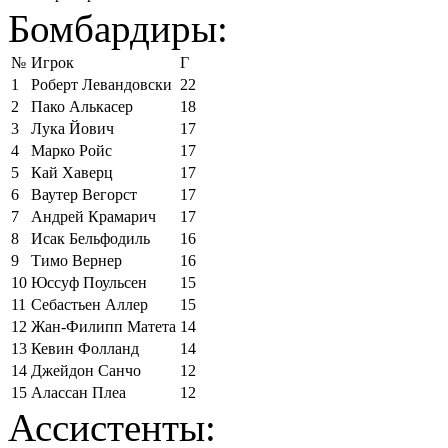
Бомбардиры:
№
Игрок
Г
1
Роберт Левандовски
22
2
Пако Алькасер
18
3
Лука Йович
17
4
Марко Ройс
17
5
Кай Хаверц
17
6
Ваутер Вегорст
17
7
Андрей Крамарич
17
8
Исак Бельфодиль
16
9
Тимо Вернер
16
10
Юссуф Поульсен
15
11
Себастьен Аллер
15
12
Жан-Филипп Матета
14
13
Кевин Фолланд
14
14
Джейдон Санчо
12
15
Алассан Плеа
12
Ассистенты: