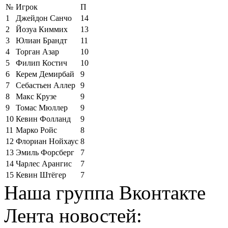
№
Игрок
П
1
Джейдон Санчо
14
2
Йозуа Киммих
13
3
Юлиан Брандт
11
4
Торган Азар
10
5
Филип Костич
10
6
Керем Демирбай
9
7
Себастьен Аллер
9
8
Макс Крузе
9
9
Томас Мюллер
9
10
Кевин Фолланд
9
11
Марко Ройс
8
12
Флориан Нойхаус
8
13
Эмиль Форсберг
7
14
Чарлес Арангис
7
15
Кевин Штёгер
7
Наша группа Вконтакте
Лента новостей: