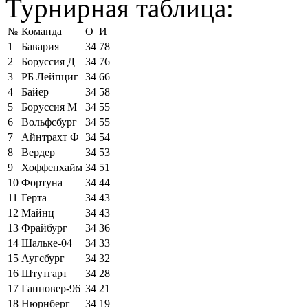
Турнирная таблица:
№
Команда
О
И
1
Бавария
34
78
2
Боруссия Д
34
76
3
РБ Лейпциг
34
66
4
Байер
34
58
5
Боруссия М
34
55
6
Вольфсбург
34
55
7
Айнтрахт Ф
34
54
8
Вердер
34
53
9
Хоффенхайм
34
51
10
Фортуна
34
44
11
Герта
34
43
12
Майнц
34
43
13
Фрайбург
34
36
14
Шальке-04
34
33
15
Аугсбург
34
32
16
Штутгарт
34
28
17
Ганновер-96
34
21
18
Нюрнберг
34
19