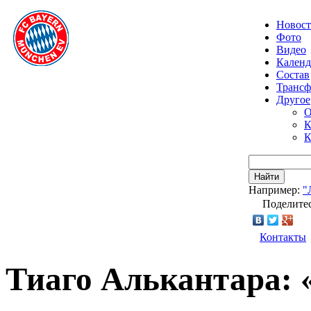
Новос
Фото
Видео
Календ
Состав
Транс
Другое
О
К
К
Найти
Например:
"
Поделитес
Контакты
Тиаго Алькантара: 