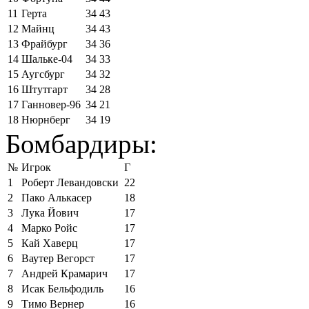
11
Герта
34
43
12
Майнц
34
43
13
Фрайбург
34
36
14
Шальке-04
34
33
15
Аугсбург
34
32
16
Штутгарт
34
28
17
Ганновер-96
34
21
18
Нюрнберг
34
19
Бомбардиры:
№
Игрок
Г
1
Роберт Левандовски
22
2
Пако Алькасер
18
3
Лука Йович
17
4
Марко Ройс
17
5
Кай Хаверц
17
6
Ваутер Вегорст
17
7
Андрей Крамарич
17
8
Исак Бельфодиль
16
9
Тимо Вернер
16