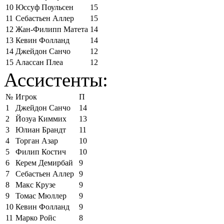
10
Юссуф Поульсен
15
11
Себастьен Аллер
15
12
Жан-Филипп Матета
14
13
Кевин Фолланд
14
14
Джейдон Санчо
12
15
Алассан Плеа
12
Ассистенты:
№
Игрок
П
1
Джейдон Санчо
14
2
Йозуа Киммих
13
3
Юлиан Брандт
11
4
Торган Азар
10
5
Филип Костич
10
6
Керем Демирбай
9
7
Себастьен Аллер
9
8
Макс Крузе
9
9
Томас Мюллер
9
10
Кевин Фолланд
9
11
Марко Ройс
8