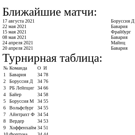
Ближайшие матчи:
17 августа 2021
Боруссия Д
22 мая 2021
Бавария
15 мая 2021
Фрайбург
08 мая 2021
Бавария
24 апреля 2021
Майнц
20 апреля 2021
Бавария
Турнирная таблица:
№
Команда
О
И
1
Бавария
34
78
2
Боруссия Д
34
76
3
РБ Лейпциг
34
66
4
Байер
34
58
5
Боруссия М
34
55
6
Вольфсбург
34
55
7
Айнтрахт Ф
34
54
8
Вердер
34
53
9
Хоффенхайм
34
51
10
Фортуна
34
44