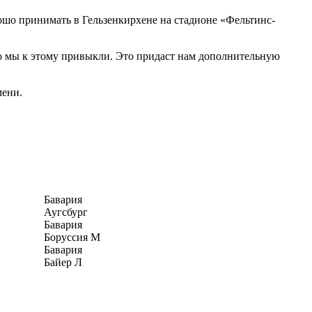
рошо принимать в Гельзенкирхене на стадионе «Фельтинс-
Но мы к этому привыкли. Это придаст нам дополнительную
мени.
Бавария
Аугсбург
Бавария
Боруссия М
Бавария
Байер Л