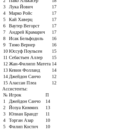
2
Пако Алькасер
18
3
Лука Йович
17
4
Марко Ройс
17
5
Кай Хаверц
17
6
Ваутер Вегорст
17
7
Андрей Крамарич
17
8
Исак Бельфодиль
16
9
Тимо Вернер
16
10
Юссуф Поульсен
15
11
Себастьен Аллер
15
12
Жан-Филипп Матета
14
13
Кевин Фолланд
14
14
Джейдон Санчо
12
15
Алассан Плеа
12
Ассистенты:
№
Игрок
П
1
Джейдон Санчо
14
2
Йозуа Киммих
13
3
Юлиан Брандт
11
4
Торган Азар
10
5
Филип Костич
10