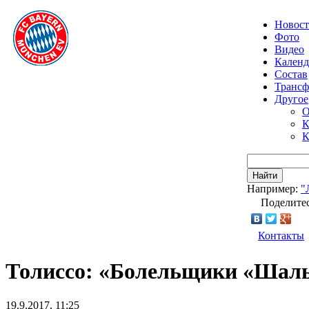
Новос
Фото
Видео
Календ
Состав
Транс
Другое
О
К
К
Найти
Например:
"
Поделитес
Контакты
Толиссо: «Болельщики «Шаль
19.9.2017, 11:25