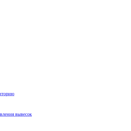
диторию
овления вывесок