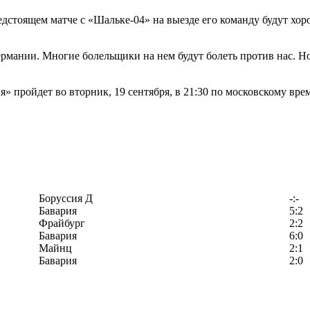
редстоящем матче с «Шальке-04» на выезде его команду будут хо
ермании. Многие болельщики на нем будут болеть против нас. 
» пройдет во вторник, 19 сентября, в 21:30 по московскому вре
Боруссия Д
-:-
Бавария
5:2
Фрайбург
2:2
Бавария
6:0
Майнц
2:1
Бавария
2:0