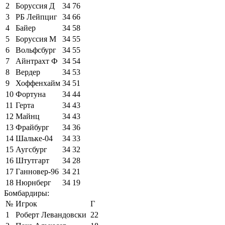
2
Боруссия Д
34
76
3
РБ Лейпциг
34
66
4
Байер
34
58
5
Боруссия М
34
55
6
Вольфсбург
34
55
7
Айнтрахт Ф
34
54
8
Вердер
34
53
9
Хоффенхайм
34
51
10
Фортуна
34
44
11
Герта
34
43
12
Майнц
34
43
13
Фрайбург
34
36
14
Шальке-04
34
33
15
Аугсбург
34
32
16
Штутгарт
34
28
17
Ганновер-96
34
21
18
Нюрнберг
34
19
Бомбардиры:
№
Игрок
Г
1
Роберт Левандовски
22