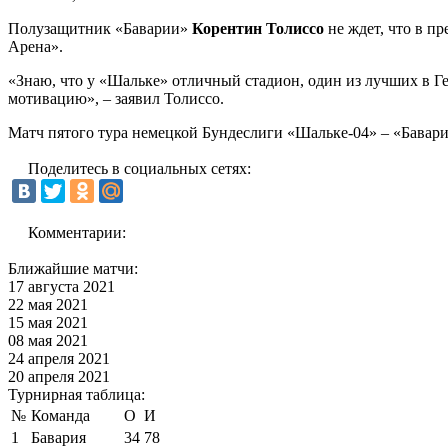
Полузащитник «Баварии»
Корентин Толиссо
не ждет, что в п
Арена».
«Знаю, что у «Шальке» отличный стадион, один из лучших в Г
мотивацию», – заявил Толиссо.
Матч пятого тура немецкой Бундеслиги «Шальке-04» – «Бавария
Поделитесь в социальных сетях:
Комментарии:
Ближайшие матчи:
17 августа 2021
22 мая 2021
15 мая 2021
08 мая 2021
24 апреля 2021
20 апреля 2021
Турнирная таблица:
№
Команда
О
И
1
Бавария
34
78