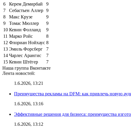
6
Керем Демирбай
9
7
Себастьен Аллер
9
8
Макс Крузе
9
9
Томас Мюллер
9
10
Кевин Фолланд
9
11
Марко Ройс
8
12
Флориан Нойхаус
8
13
Эмиль Форсберг
7
14
Чарлес Арангис
7
15
Кевин Штёгер
7
Наша группа Вконтакте
Лента новостей:
1.6.2026, 13:21
Преимущества рекламы на DFM: как привлечь новую ау
1.6.2026, 13:16
Эффективные решения для бизнеса: преимущества изгот
1.6.2026, 13:12