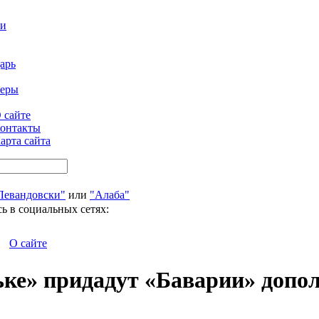
ти
арь
феры
 сайте
онтакты
арта сайта
Левандовски"
или
"Алаба"
ь в социальных сетях:
О сайте
ке» придадут «Баварии» допо