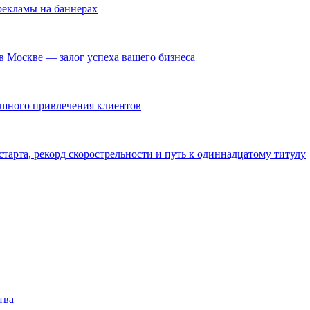
екламы на баннерах
в Москве — залог успеха вашего бизнеса
ешного привлечения клиентов
тарта, рекорд скорострельности и путь к одиннадцатому титулу
тва