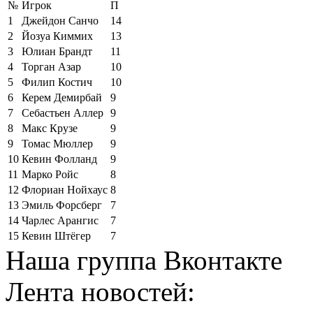
№
Игрок
П
1
Джейдон Санчо
14
2
Йозуа Киммих
13
3
Юлиан Брандт
11
4
Торган Азар
10
5
Филип Костич
10
6
Керем Демирбай
9
7
Себастьен Аллер
9
8
Макс Крузе
9
9
Томас Мюллер
9
10
Кевин Фолланд
9
11
Марко Ройс
8
12
Флориан Нойхаус
8
13
Эмиль Форсберг
7
14
Чарлес Арангис
7
15
Кевин Штёгер
7
Наша группа Вконтакте
Лента новостей: