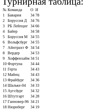
Турнирная таблица:
№
Команда
О
И
1
Бавария
34
78
2
Боруссия Д
34
76
3
РБ Лейпциг
34
66
4
Байер
34
58
5
Боруссия М
34
55
6
Вольфсбург
34
55
7
Айнтрахт Ф
34
54
8
Вердер
34
53
9
Хоффенхайм
34
51
10
Фортуна
34
44
11
Герта
34
43
12
Майнц
34
43
13
Фрайбург
34
36
14
Шальке-04
34
33
15
Аугсбург
34
32
16
Штутгарт
34
28
17
Ганновер-96
34
21
18
Нюрнберг
34
19