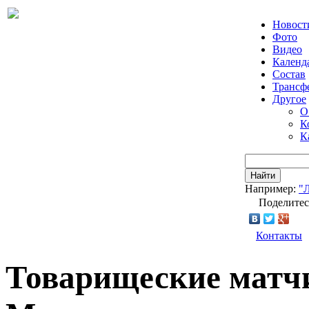
Новост
Фото
Видео
Календ
Состав
Трансф
Другое
О
К
К
Найти
Например:
"
Поделитес
Контакты
Товарищеские матчи