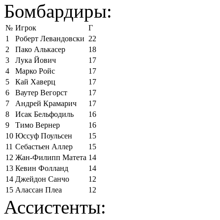
Бомбардиры:
№
Игрок
Г
1
Роберт Левандовски
22
2
Пако Алькасер
18
3
Лука Йович
17
4
Марко Ройс
17
5
Кай Хаверц
17
6
Ваутер Вегорст
17
7
Андрей Крамарич
17
8
Исак Бельфодиль
16
9
Тимо Вернер
16
10
Юссуф Поульсен
15
11
Себастьен Аллер
15
12
Жан-Филипп Матета
14
13
Кевин Фолланд
14
14
Джейдон Санчо
12
15
Алассан Плеа
12
Ассистенты: