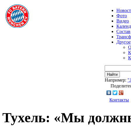
Новос
Фото
Видео
Календ
Состав
Транс
Другое
О
К
К
Найти
Например:
"
Поделитес
Контакты
Тухель: «Мы должн