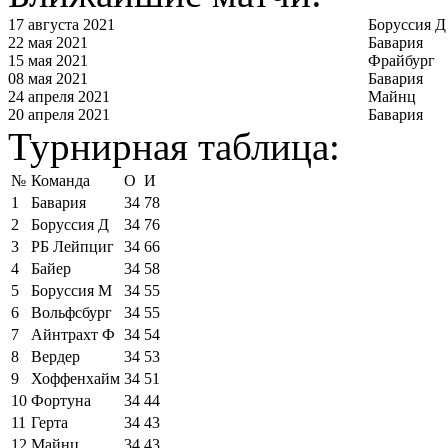
17 августа 2021
Боруссия Д
22 мая 2021
Бавария
15 мая 2021
Фрайбург
08 мая 2021
Бавария
24 апреля 2021
Майнц
20 апреля 2021
Бавария
Турнирная таблица:
№
Команда
О
И
1
Бавария
34
78
2
Боруссия Д
34
76
3
РБ Лейпциг
34
66
4
Байер
34
58
5
Боруссия М
34
55
6
Вольфсбург
34
55
7
Айнтрахт Ф
34
54
8
Вердер
34
53
9
Хоффенхайм
34
51
10
Фортуна
34
44
11
Герта
34
43
12
Майнц
34
43