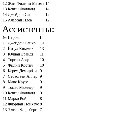
12
Жан-Филипп Матета
14
13
Кевин Фолланд
14
14
Джейдон Санчо
12
15
Алассан Плеа
12
Ассистенты:
№
Игрок
П
1
Джейдон Санчо
14
2
Йозуа Киммих
13
3
Юлиан Брандт
11
4
Торган Азар
10
5
Филип Костич
10
6
Керем Демирбай
9
7
Себастьен Аллер
9
8
Макс Крузе
9
9
Томас Мюллер
9
10
Кевин Фолланд
9
11
Марко Ройс
8
12
Флориан Нойхаус
8
13
Эмиль Форсберг
7