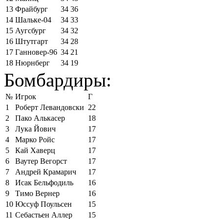
13
Фрайбург
34
36
14
Шальке-04
34
33
15
Аугсбург
34
32
16
Штутгарт
34
28
17
Ганновер-96
34
21
18
Нюрнберг
34
19
Бомбардиры:
№
Игрок
Г
1
Роберт Левандовски
22
2
Пако Алькасер
18
3
Лука Йович
17
4
Марко Ройс
17
5
Кай Хаверц
17
6
Ваутер Вегорст
17
7
Андрей Крамарич
17
8
Исак Бельфодиль
16
9
Тимо Вернер
16
10
Юссуф Поульсен
15
11
Себастьен Аллер
15