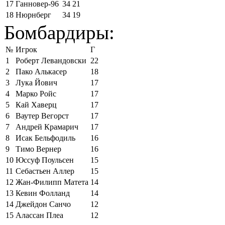
17
Ганновер-96
34
21
18
Нюрнберг
34
19
Бомбардиры:
№
Игрок
Г
1
Роберт Левандовски
22
2
Пако Алькасер
18
3
Лука Йович
17
4
Марко Ройс
17
5
Кай Хаверц
17
6
Ваутер Вегорст
17
7
Андрей Крамарич
17
8
Исак Бельфодиль
16
9
Тимо Вернер
16
10
Юссуф Поульсен
15
11
Себастьен Аллер
15
12
Жан-Филипп Матета
14
13
Кевин Фолланд
14
14
Джейдон Санчо
12
15
Алассан Плеа
12