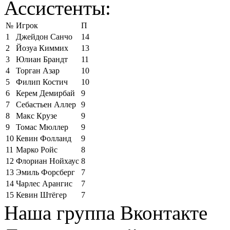
Ассистенты:
№
Игрок
П
1
Джейдон Санчо
14
2
Йозуа Киммих
13
3
Юлиан Брандт
11
4
Торган Азар
10
5
Филип Костич
10
6
Керем Демирбай
9
7
Себастьен Аллер
9
8
Макс Крузе
9
9
Томас Мюллер
9
10
Кевин Фолланд
9
11
Марко Ройс
8
12
Флориан Нойхаус
8
13
Эмиль Форсберг
7
14
Чарлес Арангис
7
15
Кевин Штёгер
7
Наша группа Вконтакте