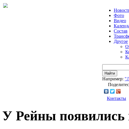
Новост
Фото
Видео
Календ
Состав
Трансф
Другое
О
К
К
Найти
Например:
"
Поделитес
Контакты
У Рейны появились