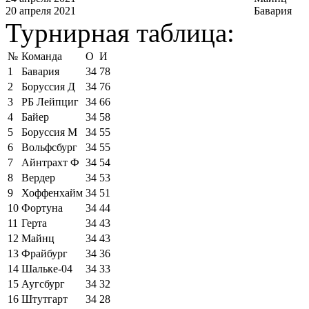
20 апреля 2021
Бавария
Турнирная таблица:
№
Команда
О
И
1
Бавария
34
78
2
Боруссия Д
34
76
3
РБ Лейпциг
34
66
4
Байер
34
58
5
Боруссия М
34
55
6
Вольфсбург
34
55
7
Айнтрахт Ф
34
54
8
Вердер
34
53
9
Хоффенхайм
34
51
10
Фортуна
34
44
11
Герта
34
43
12
Майнц
34
43
13
Фрайбург
34
36
14
Шальке-04
34
33
15
Аугсбург
34
32
16
Штутгарт
34
28