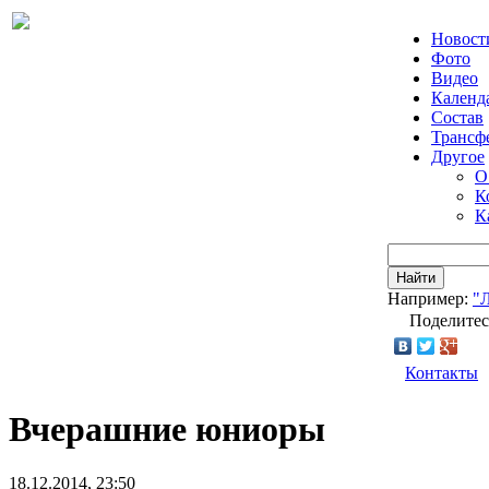
Новост
Фото
Видео
Календ
Состав
Трансф
Другое
О
К
К
Найти
Например:
"
Поделитес
Контакты
Вчерашние юниоры
18.12.2014, 23:50