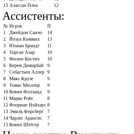
15
Алассан Плеа
12
Ассистенты:
№
Игрок
П
1
Джейдон Санчо
14
2
Йозуа Киммих
13
3
Юлиан Брандт
11
4
Торган Азар
10
5
Филип Костич
10
6
Керем Демирбай
9
7
Себастьен Аллер
9
8
Макс Крузе
9
9
Томас Мюллер
9
10
Кевин Фолланд
9
11
Марко Ройс
8
12
Флориан Нойхаус
8
13
Эмиль Форсберг
7
14
Чарлес Арангис
7
15
Кевин Штёгер
7