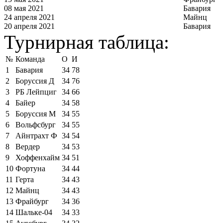
08 мая 2021
Бавария
24 апреля 2021
Майнц
20 апреля 2021
Бавария
Турнирная таблица:
№
Команда
О
И
1
Бавария
34
78
2
Боруссия Д
34
76
3
РБ Лейпциг
34
66
4
Байер
34
58
5
Боруссия М
34
55
6
Вольфсбург
34
55
7
Айнтрахт Ф
34
54
8
Вердер
34
53
9
Хоффенхайм
34
51
10
Фортуна
34
44
11
Герта
34
43
12
Майнц
34
43
13
Фрайбург
34
36
14
Шальке-04
34
33