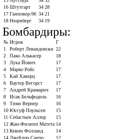
15
Аугсбург
34
32
16
Штутгарт
34
28
17
Ганновер-96
34
21
18
Нюрнберг
34
19
Бомбардиры:
№
Игрок
Г
1
Роберт Левандовски
22
2
Пако Алькасер
18
3
Лука Йович
17
4
Марко Ройс
17
5
Кай Хаверц
17
6
Ваутер Вегорст
17
7
Андрей Крамарич
17
8
Исак Бельфодиль
16
9
Тимо Вернер
16
10
Юссуф Поульсен
15
11
Себастьен Аллер
15
12
Жан-Филипп Матета
14
13
Кевин Фолланд
14
14
Джейдон Санчо
12